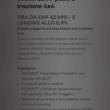
trazione 4x4
ORA DA CHF 42’690.– E
LEASING ALLO 0,9%
Design elegante ed espressivo con trazione
4x4.
Con la sua silhouette da SUV elegante e decisa, fino a 7
posti a sedere, trazione 4x4 e il frontale high-tech con fari
ultrasottili PEUGEOT Pixel LED, oltre al posteriore dal
design dinamico, PEUGEOT E-5008 offre una vera
esperienza WOW.
Highlights:
PEUGEOT Panoramic i-Cockpit® con
display HD da 21″
7 comodi posti a sedere
PEUGEOT i-Connect Advanced con
navigazione 3D e 10 i-Toggles
Sistema di accesso e avviamento senza
chiave Proximity
Ricarica wireless per smartphone (15 W)