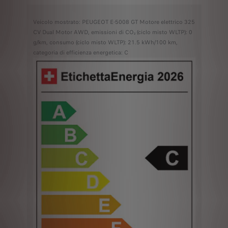
Veicolo mostrato: PEUGEOT E-5008 GT Motore elettrico 325
CV Dual Motor AWD, emissioni di CO₂ (ciclo misto WLTP): 0
g/km, consumo (ciclo misto WLTP): 21.5 kWh/100 km,
categoria di efficienza energetica: C