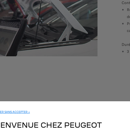
Cont
batterie de traction.
R
d
P
c
Duré
3
ER SANS ACCEPTER →
IENVENUE CHEZ PEUGEOT