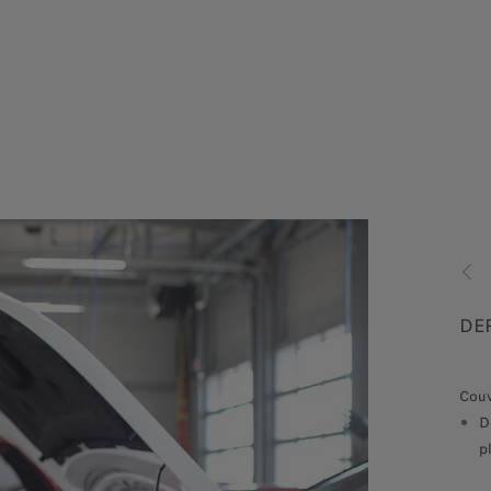
PRÉC
VOITURE ÉLECTRIQUE
DE
Contenu de la garantie :
Couv
En plus les véhicules électriques et hybrides bénéficient
D
p
d’une garantie de 8 ans ou 160’000 km
(à hauteur d’au
au premier terme échu
moins 70 % de la capacité de recharge initiale) pour leur