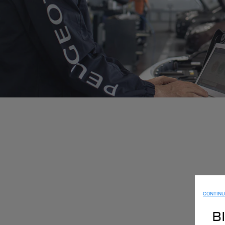
CONTINU
B