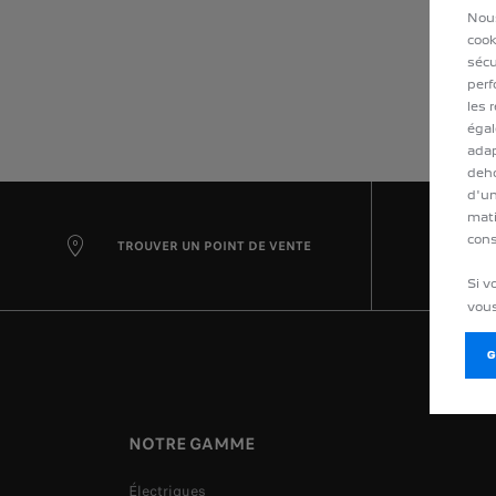
Nous
cook
sécu
perf
les 
égal
adap
deho
d'un
mati
cons
TROUVER UN POINT DE VENTE
Si v
vous
NOTRE GAMME
Électriques