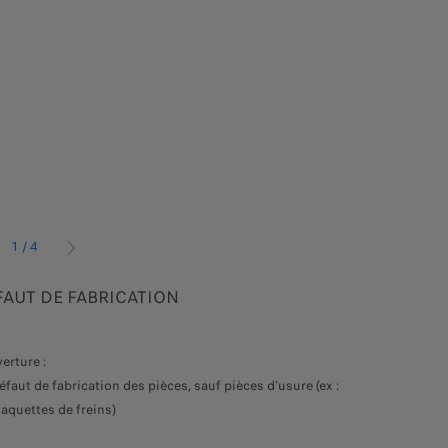
1
/
4
ÉDENT
SUIVANT
FAUT DE FABRICATION
PEINTU
erture :
Défauts cou
éfaut de fabrication des pièces, sauf pièces d’usure (ex :
Défaut d
laquettes de freins)
Contenu de 