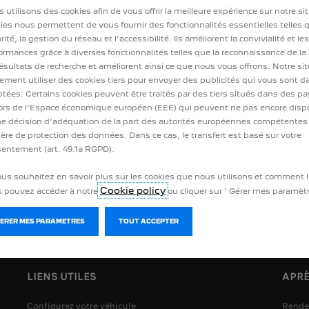
 utilisons des cookies afin de vous offrir la meilleure expérience sur notre si
ies nous permettent de vous fournir des fonctionnalités essentielles telles q
rité, la gestion du réseau et l’accessibilité. Ils améliorent la convivialité et les
ormances grâce à diverses fonctionnalités telles que la reconnaissance de la
résultats de recherche et améliorent ainsi ce que nous vous offrons. Notre si
ement utiliser des cookies tiers pour envoyer des publicités qui vous sont 
tées. Certains cookies peuvent être traités par des tiers situés dans des p
rs de l'Espace économique européen (EEE) qui peuvent ne pas encore disp
e décision d'adéquation de la part des autorités européennes compétentes
ère de protection des données. Dans ce cas, le transfert est basé sur votre
entement (art. 49.1a RGPD).
LISTES DE PRIX
CONTACT
ous souhaitez en savoir plus sur les cookies que nous utilisons et comment l
Cookie policy
 pouvez accéder à notre
ou cliquer sur ' Gérer mes paramètr
GERER MES PARAMETRES
TOUT ACCEPTER
LIENS UTILES
APRÈ
Configurez votre véhicule
Rende