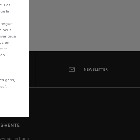
te. Les
ue la
 langue,
te peut
davantage
ays en
oser
 en
NEWSLETTER
es gérer,
es'.
S-VENTE
z-vous en ligne