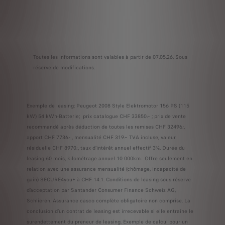
Toutes les informations sont valables à partir de 07.05.26. Sous
réserve de modifications.
Exemple de leasing: Peugeot 2008 Style Elektromotor 156 PS (115
kW) 54 kWh-Batterie; prix catalogue CHF 33850.– ; prix de vente
recommandé après déduction de toutes les remises CHF 32496.-,
apport CHF 7736.- , mensualité CHF 319.– TVA incluse, valeur
résiduelle CHF 8970.-, taux d’intérêt annuel effectif 3%. Durée du
leasing 60 mois, kilométrage annuel 10 000km. Offre seulement en
relation avec une assurance mensualité (chômage, incapacité de
gain) SECURE4you+ à CHF 14.1. Conditions de leasing sous réserve
d’acceptation par Santander Consumer Finance Schweiz AG,
Schlieren. Assurance casco complète obligatoire non comprise. La
conclusion d’un contrat de leasing est irrecevable si elle entraîne le
surendettement du preneur de leasing. Exemple de calcul pour un