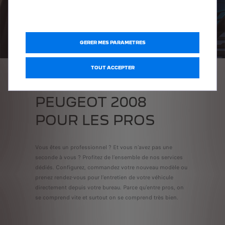
GERER MES PARAMETRES
TOUT ACCEPTER
PEUGEOT 2008
POUR LES PROS
Vous êtes un professionnel ? Et vous n’avez pas une
seconde à vous ? Profitez de l’ensemble de nos services
dédiés. Configurez, commandez votre nouveau modèle ou
prenez rendez-vous pour l’entretien de votre véhicule
directement depuis votre bureau. Parce qu’entre pros, on
se comprend vite et surtout on se comprend très bien.