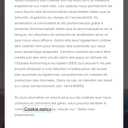
Nous utilisons des cookies afin de vous offrir la meilleure
MOMENT
expérience sur notre site. Les cookies nous permettent de
vous fournir des fonctionnalités essentielles telles que la
sécurité, la gestion du réseau et l’accessibilité. Ils
Achetez la nouvelle PEUGEOT qui vous convient dans la
améliorent la convivialité et les performances grâce à
concession de votre choix.
diverses fonctionnalités telles que la reconnaissance de la
langue, les résultats de recherche et améliorent ainsi ce
que nous vous offrons. Notre site peut également utiliser
des cookies tiers pour envoyer des publicités qui vous
sont davantage adaptées. Certains cookies peuvent être
traités par des tiers situés dans des pays en dehors de
l'Espace économique européen (EEE) qui peuvent ne pas
encore disposer d'une décision d'adéquation de la part
des autorités européennes compétentes en matière de
protection des données. Dans ce cas, le transfert est basé
sur votre consentement (art. 49.1a RGPD).
Si vous souhaitez en savoir plus sur les cookies que nous
utilisons et comment les gérer, vous pouvez accéder à
Cookie policy
notre
ou cliquer sur ' Gérer mes
paramètres'.