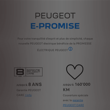
PEUGEOT
E-PROMISE
Pour votre tranquillité d’esprit et plus de simplicité, chaque
nouvelle PEUGEOT électrique bénéficie de la PROMESSE
ÉLECTRIQUE PEUGEOT
Disponible sur la dernière gén
8 ANS
160'000
JUSQU'À
JUSQU'À
KM
Garantie PEUGEOT
CARE
+info
Couverture spéciale
avec la
garantie
PEUGEOT CARE