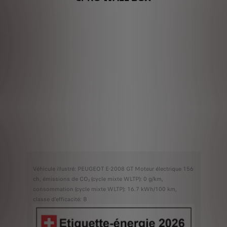
Véhicule illustré: PEUGEOT E-2008 GT Moteur électrique 156
ch, émissions de CO₂ (cycle mixte WLTP): 0 g/km,
consommation (cycle mixte WLTP): 16.7 kWh/100 km,
classe d'efficacité: B