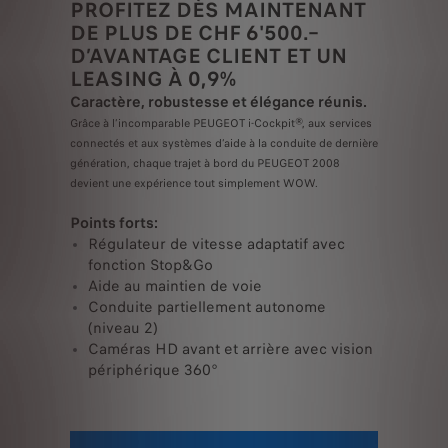
PROFITEZ DÈS MAINTENANT
DE PLUS DE CHF 6'500.–
D’AVANTAGE CLIENT ET UN
LEASING À 0,9%
Caractère, robustesse et élégance réunis.
Grâce à l’incomparable PEUGEOT i-Cockpit®, aux services
connectés et aux systèmes d’aide à la conduite de dernière
génération, chaque trajet à bord du PEUGEOT 2008
devient une expérience tout simplement WOW.
Points forts:
Régulateur de vitesse adaptatif avec
fonction Stop&Go
Aide au maintien de voie
Conduite partiellement autonome
(niveau 2)
Caméras HD avant et arrière avec vision
périphérique 360°