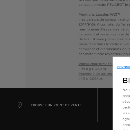
concessionnaire
PEUGEOT
le
Mentions
Légales
WLTP
:
les
valeurs
de
consommatio
2017/948).
À
compter
du
1er
s
harmonisée
d'essai
des
véhic
carburant
et
les
émissions
de
de
test
utilisée
précédemmen
mesurées
dans
le
cadre
du
W
carburant
et
d’émissions
de
C
contacter
votre
revendeur
pou
Valeur
cible
provisoire
selon
le
CONTINU
:
93,6
g
CO2/km.
Moyenne
de
toutes
les
voitur
B
:
111
g
CO2/km.
Nous
cook
sécu
TROUVER UN POINT DE VENTE
perf
les 
égal
adap