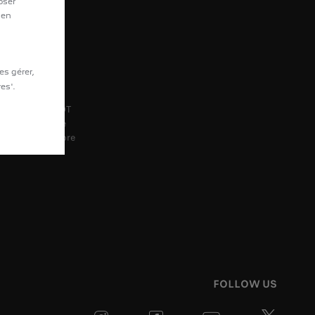
oser
 en
S-VENTE
es gérer,
es'.
z-vous en ligne
soires PEUGEOT
OT Assistance
OT Service Store
FOLLOW US