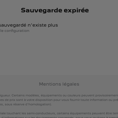
Sauvegarde expirée
auvegardé n'existe plus
e configuration
Mentions légales
igueur.
Certains
modèles,
équipements
ou
couleurs
peuvent
provisoiremen
tes
de
prix
sont
à
votre
disposition
pour
vous
fournir
toute
information
ou
pré
es,
sous
réserve
d'homologation).
iale
touchant
les
semi-conducteurs,
certains
équipements
peuvent
être
te
s
d'informations
sur
les
équipements
concernés,
nous
vous
invitons
à
prend