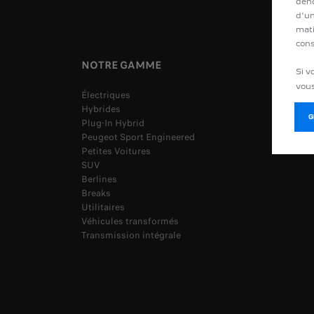
deho
d'un
mati
cons
NOTRE GAMME
Si v
vous
Électriques
Hybrides
Plug-In Hybrid
Peugeot Sport Engineered
Petites Voitures
SUV
Berlines
Breaks
Utilitaires
Véhicules transformés
Transmission intégrale