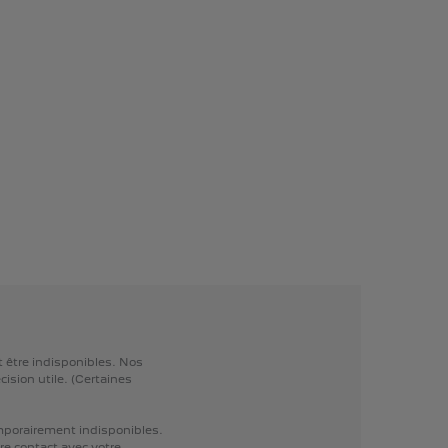
t
être
indisponibles.
Nos
cision
utile.
(Certaines
mporairement
indisponibles.
re
contact
avec
votre