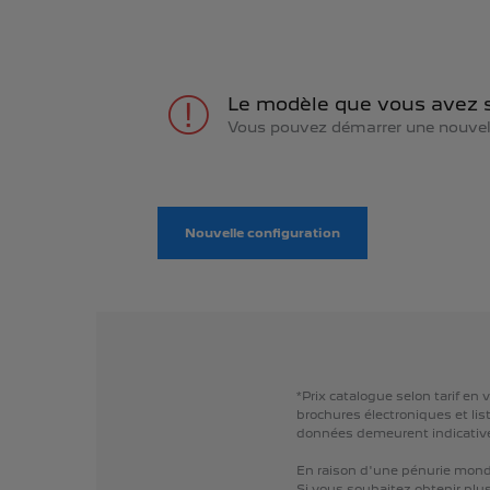
Le modèle que vous avez s
Vous pouvez démarrer une nouvell
Nouvelle configuration
*Prix
catalogue
selon
tarif
en
v
brochures
électroniques
et
lis
données
demeurent
indicativ
En
raison
d'une
pénurie
mond
Si
vous
souhaitez
obtenir
plu