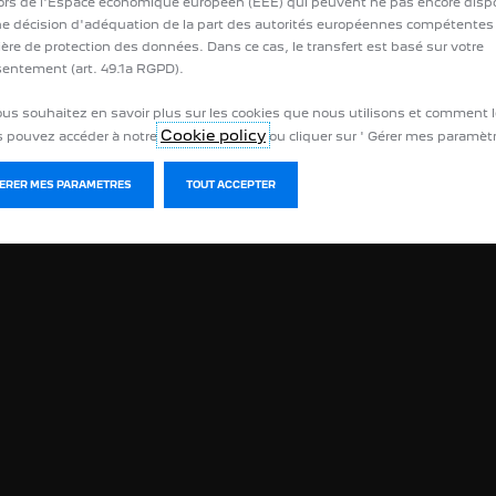
rs de l'Espace économique européen (EEE) qui peuvent ne pas encore disp
e décision d'adéquation de la part des autorités européennes compétentes
ère de protection des données. Dans ce cas, le transfert est basé sur votre
entement (art. 49.1a RGPD).
LIENS UTILES
APRÈ
ous souhaitez en savoir plus sur les cookies que nous utilisons et comment l
Cookie policy
 pouvez accéder à notre
ou cliquer sur ' Gérer mes paramètr
Configurez votre véhicule
Rende
Réservez un essai
Acces
GERER MES PARAMETRES
TOUT ACCEPTER
Demandez une offre
PEUGE
PEUGEOT E-Promise
PEUGE