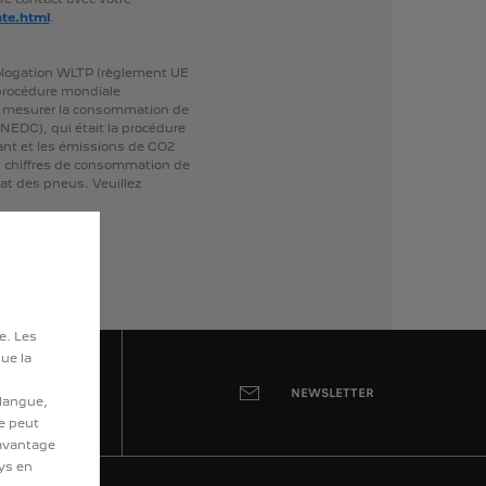
te.html
.
logation
WLTP
(règlement
UE
procédure
mondiale
mesurer
la
consommation
de
(NEDC),
qui
était
la
procédure
ant
et
les
émissions
de
CO2
s
chiffres
de
consommation
de
at
des
pneus.
Veuillez
te. Les
ue la
NEWSLETTER
 langue,
te peut
davantage
ays en