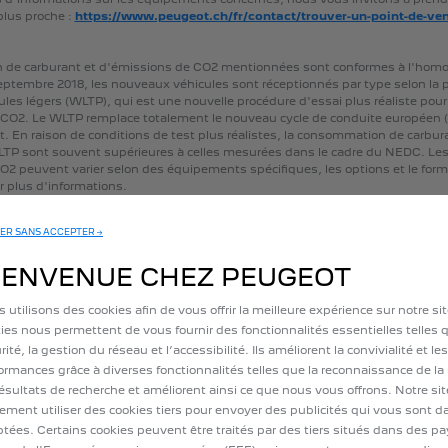
plus
proche
:
https://www.peugeot.ch/fr/contact/trouver-un-point-de-ven
n
de
carburant
et
d'émissions
de
CO2
mentionnées
sont
conformes
à
l'homo
eptembre
2018,
les
nouveaux
véhicules
sont
réceptionnés
par
type
selon
la
ules
légers
(WLTP),
qui
est
une
nouvelle
procédure
d'essai
plus
réaliste
pour
CO2.
Le
WLTP
remplace
totalement
le
nouveau
cycle
de
conduite
européen
t.
En
raison
de
conditions
de
test
plus
réalistes,
la
consommation
de
carbur
LTP
sont
souvent
supérieures
à
celles
mesurées
dans
le
cadre
du
NEDC.
Le
O2
peuvent
varier
selon
des
équipements
spécifiques,
les
options
et
le
form
r
plus
d'informations.
nouveau
cycle
d'essai
WLTP
ER SANS ACCEPTER →
es
de
tourisme
immatriculées
pour
la
première
fois
IENVENUE CHEZ PEUGEOT
 utilisons des cookies afin de vous offrir la meilleure expérience sur notre si
ies nous permettent de vous fournir des fonctionnalités essentielles telles q
rité, la gestion du réseau et l’accessibilité. Ils améliorent la convivialité et les
LISTES DE PRIX
CONTACT
ormances grâce à diverses fonctionnalités telles que la reconnaissance de la
résultats de recherche et améliorent ainsi ce que nous vous offrons. Notre si
ement utiliser des cookies tiers pour envoyer des publicités qui vous sont 
tées. Certains cookies peuvent être traités par des tiers situés dans des p