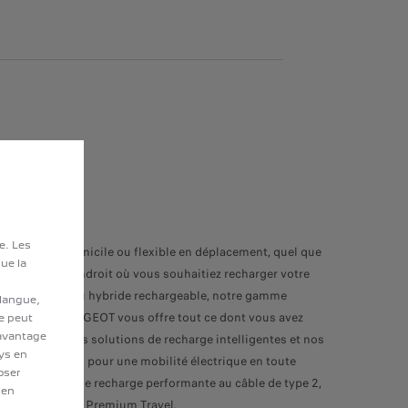
te. Les
ge rapide à domicile ou flexible en déplacement, quel que
ue la
e moment ou l’endroit où vous souhaitiez recharger votre
le électrique ou hybride rechargeable, notre gamme
 langue,
ssoires EV PEUGEOT vous offre tout ce dont vous avez
te peut
davantage
. Découvrez nos solutions de recharge intelligentes et nos
ays en
oires pratiques pour une mobilité électrique en toute
oser
té, de la borne de recharge performante au câble de type 2,
 en
au kit Universal Premium Travel.