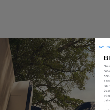
CONTINU
B
Nous
cook
sécu
perf
les 
égal
adap
deho
d'un