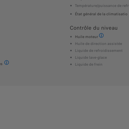
Température/puissance de refr
État général de la climatisatio
Contrôle du niveau
Huile moteur
Sans BEV
Huile de direction assistée
Liquide de refroidissement
Liquide lave-glace
/BEV
es
Liquide de frein
Chauffage, ventilation, massage, etc.