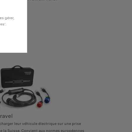
es gérer,
es'.
travel
harger leur véhicule électrique sur une prise
e la Suisse. Convient aux normes européennes