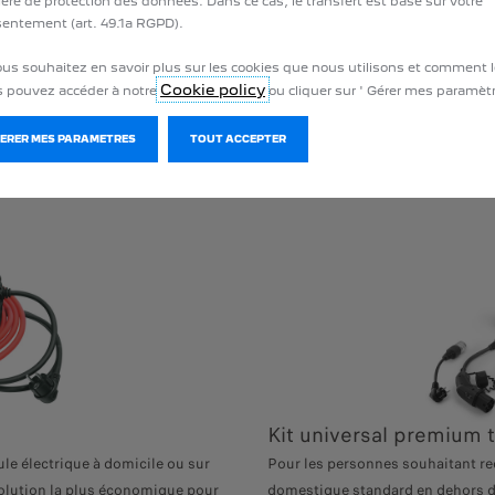
ère de protection des données. Dans ce cas, le transfert est basé sur votre
entement (art. 49.1a RGPD).
ous souhaitez en savoir plus sur les cookies que nous utilisons et comment l
Cookie policy
 pouvez accéder à notre
ou cliquer sur ' Gérer mes paramètr
GERER MES PARAMETRES
TOUT ACCEPTER
Kit universal premium 
le électrique à domicile ou sur
Pour les personnes souhaitant rec
solution la plus économique pour
domestique standard en dehors d