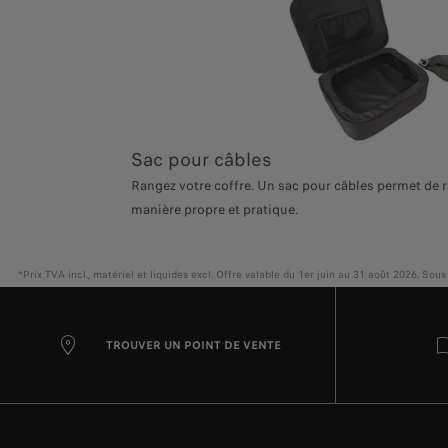
Sac pour câbles
Rangez votre coffre. Un sac pour câbles permet de 
manière propre et pratique.
*Prix TVA incl., matériel et liquides excl. Offre valable du 1er juin au 31 août 2026. S
TROUVER UN POINT DE VENTE