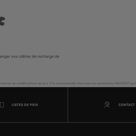
ranger vos câbles de recharge de
ous réserve de modifications de prix. Prix recommandé chez tous les partenaires PEUGEOT part
LISTES DE PRIX
CONTACT