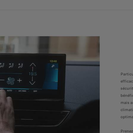
Partic
effica
sécurit
bénéfic
mais a
climat
optima
Prenez