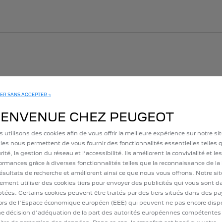
ER SANS ACCEPTER →
IENVENUE CHEZ PEUGEOT
 utilisons des cookies afin de vous offrir la meilleure expérience sur notre si
Rechar
ies nous permettent de vous fournir des fonctionnalités essentielles telles q
soit l
rité, la gestion du réseau et l’accessibilité. Ils améliorent la convivialité et les
véhicu
ormances grâce à diverses fonctionnalités telles que la reconnaissance de la
d’acce
résultats de recherche et améliorent ainsi ce que nous vous offrons. Notre si
ement utiliser des cookies tiers pour envoyer des publicités qui vous sont 
besoin
tées. Certains cookies peuvent être traités par des tiers situés dans des p
access
rs de l'Espace économique européen (EEE) qui peuvent ne pas encore disp
séréni
e décision d'adéquation de la part des autorités européennes compétentes
jusqu’