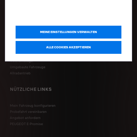
Elektrofahrzeuge
Hybridfahrzeuge
Plug-In Hybrid
Peugeot Sport Engineered
MEINE EINSTELLUNGEN VERWALTEN
Kleinwagen
SUVs
ALLE COOKIES AKZEPTIEREN
Limousinen
Kombi
Nutzfahrzeuge
Umgebaute Fahrzeuge
Allradantrieb
NÜTZLICHE LINKS
Mein Fahrzeug konfigurieren
Probefahrt vereinbaren
Angebot anfordern
PEUGEOT E-Promise