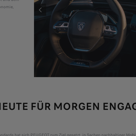
gonomie,
den Alltag. Diese Innovation ermöglicht das Speichern der
bevorzugten Anzeige-, Klima- und Steuerungseinstellungen
VORHER
HEUTE FÜR MORGEN ENGA
dards hat sich PEUGEOT zum Ziel gesetzt, in Sachen nachhaltiger Mobili