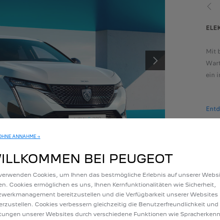
VOR
RID
ELE
einer Batterie, die während der Fahrt auflädt, bietet diese
Mit 
nologie ein zusätzliches Drehmoment bei niedrigen Drehzahlen.
Wart
WEITER
ermöglicht es, in der Stadt die Hälfte der Zeit im emissionsfreien
ein 
s zu fahren.
Entd
ecken Sie unsere Hybridmodelle
OHNE ANNAHME →
ILLKOMMEN BEI PEUGEOT
verwenden Cookies, um Ihnen das bestmögliche Erlebnis auf unserer Websi
en. Cookies ermöglichen es uns, Ihnen Kernfunktionalitäten wie Sicherheit,
werkmanagement bereitzustellen und die Verfügbarkeit unserer Websites
erzustellen. Cookies verbessern gleichzeitig die Benutzerfreundlichkeit und
NNOVATIVE ARCHIT
tungen unserer Websites durch verschiedene Funktionen wie Spracherken