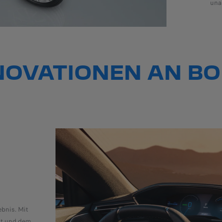
una
NOVATIONEN AN B
i-TOGGLES
ebnis. Mit
Die PEUGEOT i-Toggles sind vollständig konfigurierbar und
nt und dem
schnellen und intuitiven Zugang zu den wichtigsten Funkti