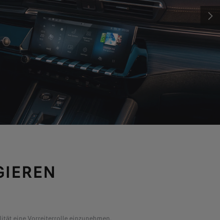
.
Teilautonomes Fahren mit dem Drive-Assist-Paket Plus
WEIT
Einparkhilfe mit 360°-Umgebungsansicht
Toter-Winkel-Assistent
Nachtsichtsystem Night Vision
ENTDECKEN SIE DIE FAHRASSISTENZSYSTEME
GIEREN
tät eine Vorreiterrolle einzunehmen.