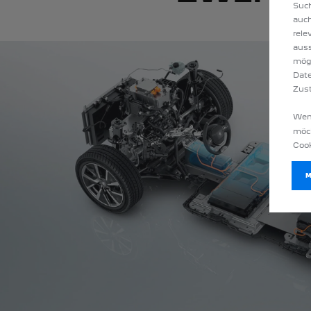
Such
auch
rele
auss
mög
Date
Zust
Wenn
möch
Cook