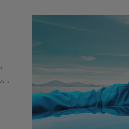
ch
 Denn