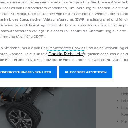
ergebnisse und verbessern damit unser Angebot für Sie. Unsere Website 
 Cookies von Drittanbietern verwenden, um Werbung zu senden, die für Si
vanter ist. Einige Cookies können von Dritten verarbeitet werden, die in Län
erhalb des Europäischen Wirtschaftsraums (EWR) ansässig sind und für di
licherweise noch kein Angemessenheitsbeschluss der zuständigen europä
nschutzbehörden vorliegt. In diesem Fall beruht die Übermittlung auf Ihrer
immung (Art. 49.1a GDPR).
EMP2
 Sie mehr über die von uns verwendeten Cookies und deren Verwaltung e
Diese 
Cookie-Richtlinie
ten, können Sie auf unsere
zugreifen oder über die Sc
und He
ie-Einstellungen Nutzer-individuelle Einstellungen zur Cookie-Nutzung tref
Ein
MEINE EINSTELLUNGEN VERWALTEN
ALLE COOKIES AKZEPTIEREN
(Li
Ein
Hybr
Lei
Inn
Kom
Meh