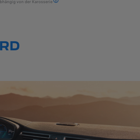
bhängig von der Karosserie
Limousine, SW, SUV und Nutzfahrzeuge.
ORD
FAHRASSISTENZSYSTEME
 bieten
PEUGEOT hat zahlreiche Technologien entwickelt, die Sie 
onen für
unterstützen und Ihre Sicherheit gewährleisten: