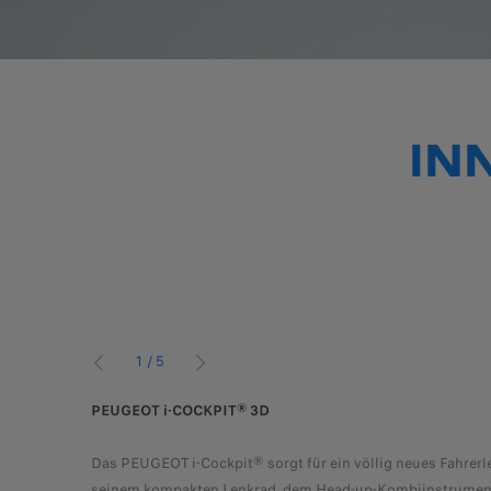
IN
1
/
5
VORHER
WEITER
PEUGEOT i-COCKPIT® 3D
rtphones
Das PEUGEOT i-Cockpit® sorgt für ein völlig neues Fahrerl
ei. Mit
seinem kompakten Lenkrad, dem Head-up-Kombiinstrume