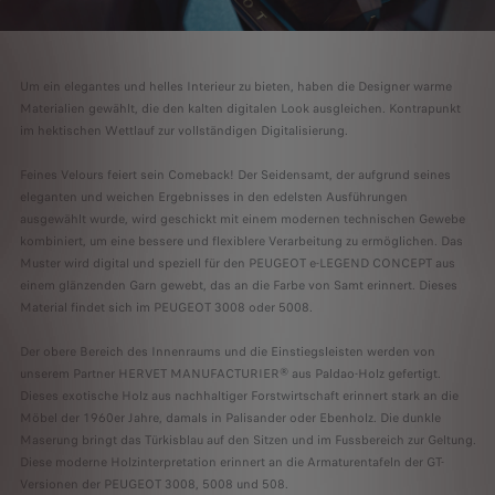
Um ein elegantes und helles Interieur zu bieten, haben die Designer warme
Materialien gewählt, die den kalten digitalen Look ausgleichen. Kontrapunkt
im hektischen Wettlauf zur vollständigen Digitalisierung.
Feines Velours feiert sein Comeback! Der Seidensamt, der aufgrund seines
eleganten und weichen Ergebnisses in den edelsten Ausführungen
ausgewählt wurde, wird geschickt mit einem modernen technischen Gewebe
kombiniert, um eine bessere und flexiblere Verarbeitung zu ermöglichen. Das
Muster wird digital und speziell für den PEUGEOT e-LEGEND CONCEPT aus
einem glänzenden Garn gewebt, das an die Farbe von Samt erinnert. Dieses
Material findet sich im PEUGEOT 3008 oder 5008.
Der obere Bereich des Innenraums und die Einstiegsleisten werden von
unserem Partner HERVET MANUFACTURIER® aus Paldao-Holz gefertigt.
Dieses exotische Holz aus nachhaltiger Forstwirtschaft erinnert stark an die
Möbel der 1960er Jahre, damals in Palisander oder Ebenholz. Die dunkle
Maserung bringt das Türkisblau auf den Sitzen und im Fussbereich zur Geltung.
Diese moderne Holzinterpretation erinnert an die Armaturentafeln der GT-
Versionen der PEUGEOT 3008, 5008 und 508.