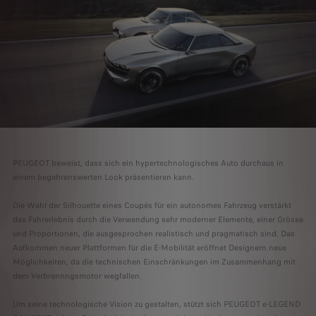
PEUGEOT beweist, dass sich ein hypertechnologisches Auto durchaus in
einem begehrenswerten Look präsentieren kann.
Die Wahl der Silhouette eines Coupés für ein autonomes Fahrzeug verstärkt
das Fahrerlebnis durch die Verwendung sehr moderner Elemente, einer Grösse
und Proportionen, die ausgesprochen realistisch und pragmatisch sind. Das
Aufkommen neuer Plattformen für die E-Mobilität eröffnet Designern neue
Möglichkeiten, da die technischen Einschränkungen im Zusammenhang mit
dem Verbrennngsmotor wegfallen.
Um seine technologische Vision zu gestalten, stützt sich PEUGEOT e-LEGEND