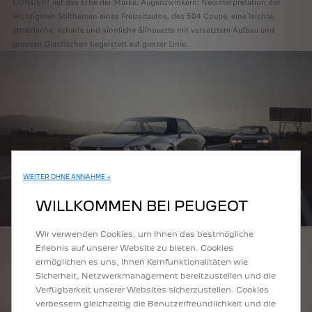
CONCEPT auf das Erbe der Marke. Augenzwinkern: Neuinterpretation der
wichtigsten Stilthemen eines Freizeitautos, des 504 Coupé: eine leichte,
athletische, scharfe und sinnliche Silhouette mit versetztem Aufbau und
grossen Glasflächen begeistert auf ganzer Linie.
WEITER OHNE ANNAHME →
WILLKOMMEN BEI PEUGEOT
Wir verwenden Cookies, um Ihnen das bestmögliche
Erlebnis auf unserer Website zu bieten. Cookies
Die Frontpartie ist die Optik des Autos durch eine optische Signatur mit 3
ermöglichen es uns, Ihnen Kernfunktionalitäten wie
Krallen und zwei doppelten Lichtmodulen erkennbar, die an die 4 Scheinwerfer
Sicherheit, Netzwerkmanagement bereitzustellen und die
des 504 Coupé erinnern.
Verfügbarkeit unserer Websites sicherzustellen. Cookies
Unter den Scheinwerfern befindet sich der Technikbereich, der alle Funktionen
verbessern gleichzeitig die Benutzerfreundlichkeit und die