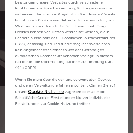
der Fahrassistenz beinhaltet.
Leistungen unserer Websites durch verschiedene
Funktionen wie Spracherkennung, Suchergebnisse und
verbessern damit unser Angebot für Sie. Unsere Website
könnte auch Cookies von Drittanbietern verwenden, um
Werbung zu senden, die für Sie relevanter ist. Einige
Cookies können von Dritten verarbeitet werden, die in
Ländern ausserhalb des Europäischen Wirtschaftsraums
(EWR) ansässig sind und für die möglicherweise noch
kein Angemessenheitsbeschluss der zuständigen
europäischen Datenschutzbehörden vorliegt. In diesem
Fall beruht die Übermittlung auf Ihrer Zustimmung (Art.
49.1a GDPR).
Wenn Sie mehr über die von uns verwendeten Cookies
und deren Verwaltung erfahren möchten, können Sie auf
Cookie-Richtlinie
unsere
zugreifen oder über die
Schaltfläche Cookie-Einstellungen Nutzer-individuelle
Die gesamte Frontpartie ist von den vorderen Kotflügel eingefasst und durch
Einstellungen zur Cookie-Nutzung treffen:
einen schwarzen Aluminiumträger, ein Erbe der verchromten
Edelstahlstossstangen, in zwei Teile geteilt.
Am Heck ist die bekannte Signatur der PEUGEOT-Reihe mit 3 Krallen und sie