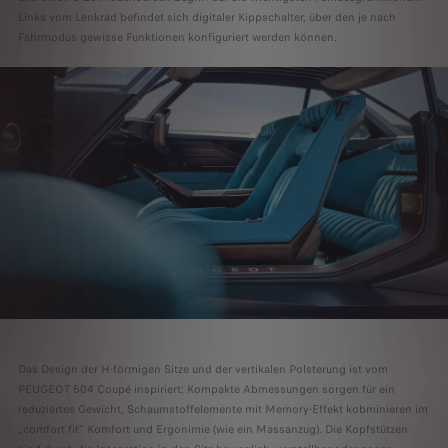
Links vom Lenkrad befindet sich digitaler Kippschalter, über den je nach
Fahrmodus gewisse Funktionen konfiguriert werden können.
Das Design der H-förmigen Sitze und der vertikalen Polsterung ist vom
PEUGEOT 504 Coupé inspiriert: Kompakte Abmessungen sorgen für ein
reduziertes Gewicht, Schaumstoffelemente mit Memory-Effekt kobminieren im
„comfort fit“ Komfort und Ergonimie (wie ein Massanzug). Die Kopfstützen