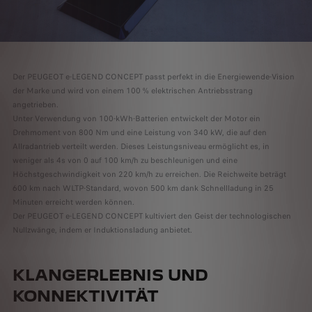
Der PEUGEOT e-LEGEND CONCEPT passt perfekt in die Energiewende-Vision
der Marke und wird von einem 100 % elektrischen Antriebsstrang
angetrieben.
Unter Verwendung von 100-kWh-Batterien entwickelt der Motor ein
Drehmoment von 800 Nm und eine Leistung von 340 kW, die auf den
Allradantrieb verteilt werden. Dieses Leistungsniveau ermöglicht es, in
weniger als 4s von 0 auf 100 km/h zu beschleunigen und eine
Höchstgeschwindigkeit von 220 km/h zu erreichen. Die Reichweite beträgt
600 km nach WLTP-Standard, wovon 500 km dank Schnellladung in 25
Minuten erreicht werden können.
Der PEUGEOT e-LEGEND CONCEPT kultiviert den Geist der technologischen
Nullzwänge, indem er Induktionsladung anbietet.
KLANGERLEBNIS UND
KONNEKTIVITÄT