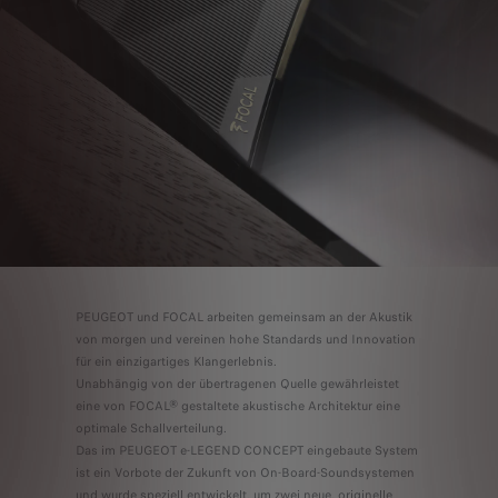
PEUGEOT und FOCAL arbeiten gemeinsam an der Akustik
von morgen und vereinen hohe Standards und Innovation
für ein einzigartiges Klangerlebnis.
Unabhängig von der übertragenen Quelle gewährleistet
eine von FOCAL® gestaltete akustische Architektur eine
optimale Schallverteilung.
Das im PEUGEOT e-LEGEND CONCEPT eingebaute System
ist ein Vorbote der Zukunft von On-Board-Soundsystemen
und wurde speziell entwickelt, um zwei neue, originelle