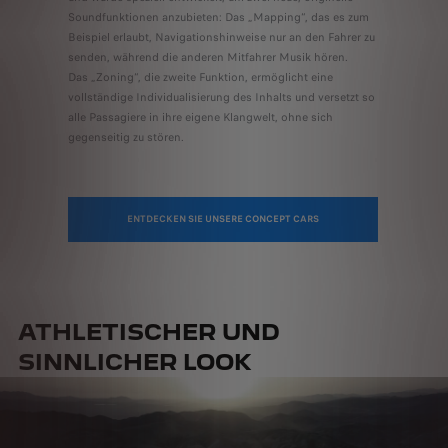
Soundfunktionen anzubieten: Das „Mapping“, das es zum
Beispiel erlaubt, Navigationshinweise nur an den Fahrer zu
senden, während die anderen Mitfahrer Musik hören.
Das „Zoning“, die zweite Funktion, ermöglicht eine
vollständige Individualisierung des Inhalts und versetzt so
alle Passagiere in ihre eigene Klangwelt, ohne sich
gegenseitig zu stören.
ENTDECKEN SIE UNSERE CONCEPT CARS
ATHLETISCHER UND
SINNLICHER LOOK