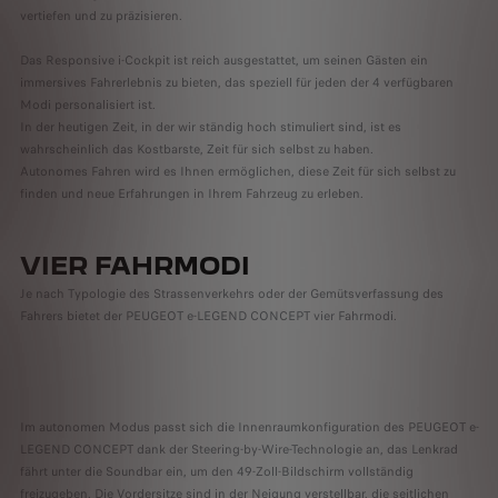
vertiefen und zu präzisieren.
Das Responsive i-Cockpit ist reich ausgestattet, um seinen Gästen ein
immersives Fahrerlebnis zu bieten, das speziell für jeden der 4 verfügbaren
Modi personalisiert ist.
In der heutigen Zeit, in der wir ständig hoch stimuliert sind, ist es
wahrscheinlich das Kostbarste, Zeit für sich selbst zu haben.
Autonomes Fahren wird es Ihnen ermöglichen, diese Zeit für sich selbst zu
finden und neue Erfahrungen in Ihrem Fahrzeug zu erleben.
VIER FAHRMODI
Je nach Typologie des Strassenverkehrs oder der Gemütsverfassung des
Fahrers bietet der PEUGEOT e-LEGEND CONCEPT vier Fahrmodi.
Im autonomen Modus passt sich die Innenraumkonfiguration des PEUGEOT e-
LEGEND CONCEPT dank der Steering-by-Wire-Technologie an, das Lenkrad
fährt unter die Soundbar ein, um den 49-Zoll-Bildschirm vollständig
freizugeben. Die Vordersitze sind in der Neigung verstellbar, die seitlichen