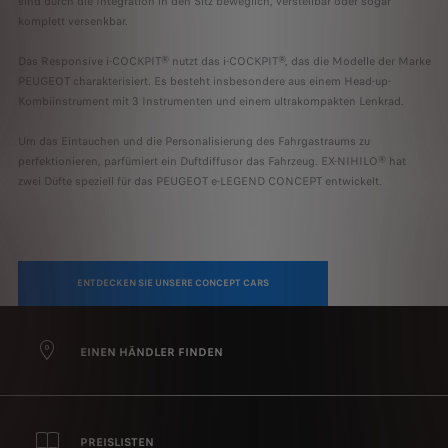
sind durch die Integration in den Sitz beweglich, verstellbar oder sogar
komplett versenkbar.
Das Responsive i-COCKPIT® nutzt das i-COCKPIT®, das die Modelle der Marke
PEUGEOT charakterisiert. Es besteht insbesondere aus einem Head-up-
Kombiinstrument mit 3 Instrumenten und einem ultrakompakten Lenkrad.
Um das Eintauchen und die Personalisierung des Fahrgastraums zu
perfektionieren, parfümiert ein Duftdiffusor das Fahrzeug. EX-NIHILO® hat
zwei Düfte speziell für das PEUGEOT e-LEGEND CONCEPT entwickelt.
ENTDECKEN SIE UNSERE CONCEPT CARS
EINEN HÄNDLER FINDEN
PREISLISTEN