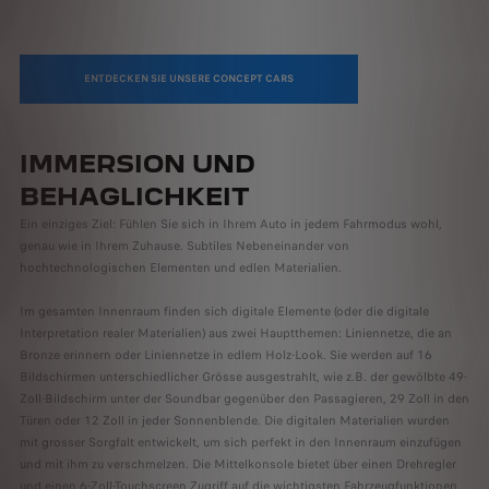
ENTDECKEN SIE UNSERE CONCEPT CARS
IMMERSION UND
BEHAGLICHKEIT
Ein einziges Ziel: Fühlen Sie sich in Ihrem Auto in jedem Fahrmodus wohl,
genau wie in Ihrem Zuhause. Subtiles Nebeneinander von
hochtechnologischen Elementen und edlen Materialien.
Im gesamten Innenraum finden sich digitale Elemente (oder die digitale
Interpretation realer Materialien) aus zwei Hauptthemen: Liniennetze, die an
Bronze erinnern oder Liniennetze in edlem Holz-Look. Sie werden auf 16
Bildschirmen unterschiedlicher Grösse ausgestrahlt, wie z.B. der gewölbte 49-
Zoll-Bildschirm unter der Soundbar gegenüber den Passagieren, 29 Zoll in den
Türen oder 12 Zoll in jeder Sonnenblende. Die digitalen Materialien wurden
mit grosser Sorgfalt entwickelt, um sich perfekt in den Innenraum einzufügen
und mit ihm zu verschmelzen. Die Mittelkonsole bietet über einen Drehregler
und einen 6-Zoll-Touchscreen Zugriff auf die wichtigsten Fahrzeugfunktionen.