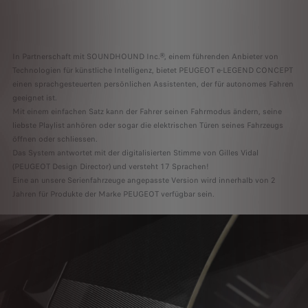
In Partnerschaft mit SOUNDHOUND Inc.®, einem führenden Anbieter von
Technologien für künstliche Intelligenz, bietet PEUGEOT e-LEGEND CONCEPT
einen sprachgesteuerten persönlichen Assistenten, der für autonomes Fahren
geeignet ist.
Mit einem einfachen Satz kann der Fahrer seinen Fahrmodus ändern, seine
liebste Playlist anhören oder sogar die elektrischen Türen seines Fahrzeugs
öffnen oder schliessen.
Das System antwortet mit der digitalisierten Stimme von Gilles Vidal
(PEUGEOT Design Director) und versteht 17 Sprachen!
Eine an unsere Serienfahrzeuge angepasste Version wird innerhalb von 2
Jahren für Produkte der Marke PEUGEOT verfügbar sein.