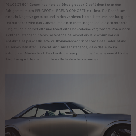
PEUGEOT 504 Coupé inspiriert ist. Diese grossen Glasflächen fluten den
Fahrgastraum des PEUGEOT e-LEGEND CONCEPT mit Licht. Die Radhäuser
sind als Negative gestaltet und in den vorderen ist ein Luftdurchlass integriert.
Unterstrichen wird das Ganze durch einen Metallbogen, der die Seitenfenster
umgibt und eine vertiefte und facettierte Heckscheibe vergrössert. Von aussen
sichtbar unter der hinteren Seitenscheibe sendet ein Bildschirm vor der
Abfahrt eine personalisierte Willkommensnachricht sowie den Ladezustand
an seinen Benutzer. Es warnt auch Aussenstehende, dass das Auto im
autonomen Modus fährt. Das berührungsempfindliche Bedienelement für die
Türöffnung ist diskret im hinteren Seitenfenster verborgen.