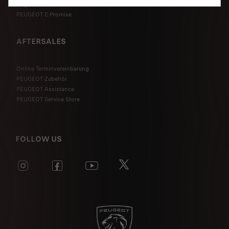
Angebot anfordern
PEUGEOT E-Promise
AFTERSALES
Online Terminvereinbarung
PEUGEOT Zubehör
PEUGEOT Assistance
PEUGEOT Service Store
FOLLOW US