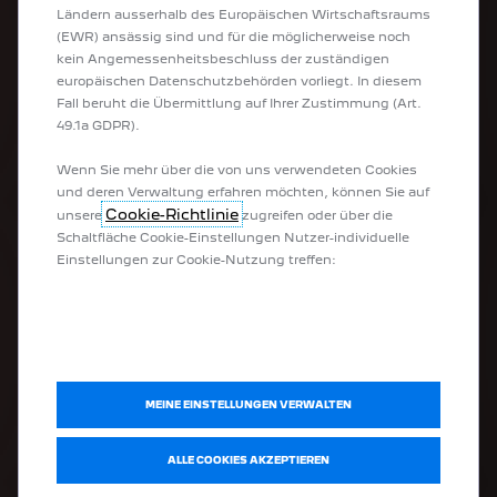
Ländern ausserhalb des Europäischen Wirtschaftsraums
(EWR) ansässig sind und für die möglicherweise noch
kein Angemessenheitsbeschluss der zuständigen
UNSERE FAHRZEUGE
europäischen Datenschutzbehörden vorliegt. In diesem
Fall beruht die Übermittlung auf Ihrer Zustimmung (Art.
Elektrofahrzeuge
49.1a GDPR).
Hybridfahrzeuge
Plug-In Hybrid
Wenn Sie mehr über die von uns verwendeten Cookies
Peugeot Sport Engineered
und deren Verwaltung erfahren möchten, können Sie auf
Kleinwagen
Cookie-Richtlinie
unsere
zugreifen oder über die
SUVs
Schaltfläche Cookie-Einstellungen Nutzer-individuelle
Limousinen
Einstellungen zur Cookie-Nutzung treffen:
Kombi
Nutzfahrzeuge
Umgebaute Fahrzeuge
Allradantrieb
NÜTZLICHE LINKS
MEINE EINSTELLUNGEN VERWALTEN
Mein Fahrzeug konfigurieren
ALLE COOKIES AKZEPTIEREN
Probefahrt vereinbaren