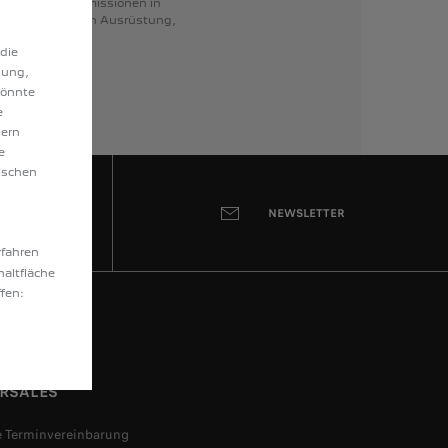
ssenen
CO2-Emissionen
in
e
können
je
nach
Ausrüstung,
n.
2008 GT SUV
 die
nung,
HÖHEPUNKTE
könnte
e
Peugeot upper Full LED
dern
Technology-Scheinwerfer mit
e
LED-Tagfahrlicht mit 3 Krallen
ischen
Dach Black Diamond
Peugeot i-Cockpit® 3D mit
NEWSLETTER
digitalem 10-Zoll-Head-up-
Kombiinstrument
rfahren
On-Board-Charger 11 kW
haltfläche
dreiphasig
fen:
Elektroversion
Hybridmotor
CHF 34’850 inkl.
Ab
ERSALES
MWST*
Mehr Details
e Terminvereinbarung