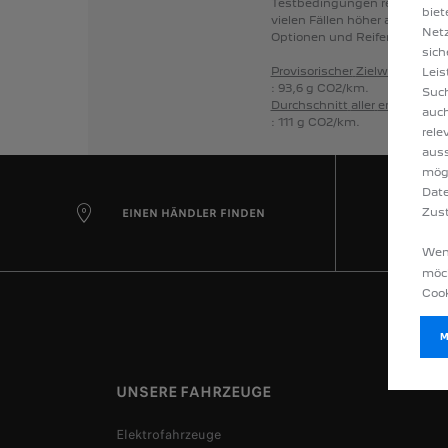
Testbedingungen
realistische
biet
vielen
Fällen
höher
als
die
nac
Netz
Optionen
und
Reifentyp
varii
sich
Provisorischer
Zielwert
nach
d
Leis
:
93,6
g
CO2/km.
Such
Durchschnitt
aller
erstmals
im
auch
:
111
g
CO2/km.
rele
auss
mög
Date
Zust
EINEN HÄNDLER FINDEN
Wenn
möch
Cook
UNSERE FAHRZEUGE
Elektrofahrzeuge