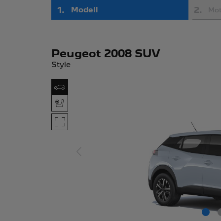
1
.
2
.
Modell
Mot
Peugeot 2008 SUV
Style