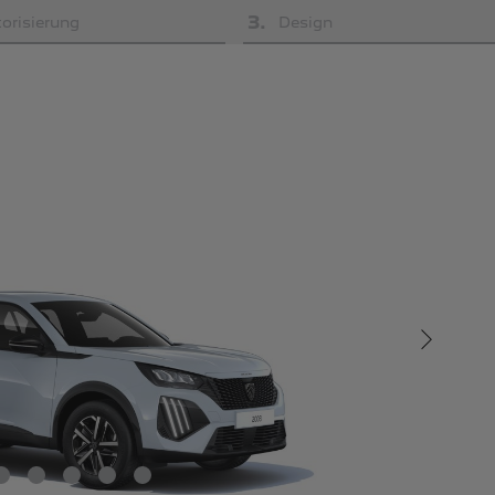
3
.
orisierung
Design