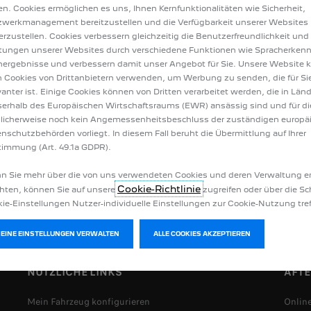
r
sind,
sind
der
Kraftstoffverbrauch
und
die
nach
dem
WLTP-Verfahren
geme
en. Cookies ermöglichen es uns, Ihnen Kernfunktionalitäten wie Sicherheit,
h
dem
NEFZ-Verfahren.
Der
Kraftstoffverbrauch
und
die
CO2-Emissionswert
werkmanagement bereitzustellen und die Verfügbarkeit unserer Websites
eren.
Erkundigen
Sie
sich
bei
Ihrer
Verkaufsstelle
nach
weiteren
Informatione
erzustellen. Cookies verbessern gleichzeitig die Benutzerfreundlichkeit und
em
neuen
WLTP-Testzyklus
tungen unserer Websites durch verschiedene Funktionen wie Spracherken
ergebnisse und verbessern damit unser Angebot für Sie. Unsere Website 
matrikulierten
Personenwagen
 Cookies von Drittanbietern verwenden, um Werbung zu senden, die für Si
vanter ist. Einige Cookies können von Dritten verarbeitet werden, die in Län
erhalb des Europäischen Wirtschaftsraums (EWR) ansässig sind und für di
licherweise noch kein Angemessenheitsbeschluss der zuständigen europä
nschutzbehörden vorliegt. In diesem Fall beruht die Übermittlung auf Ihrer
immung (Art. 49.1a GDPR).
PREISLISTEN
KONTAKT
 Sie mehr über die von uns verwendeten Cookies und deren Verwaltung e
Cookie-Richtlinie
ten, können Sie auf unsere
zugreifen oder über die Sc
ie-Einstellungen Nutzer-individuelle Einstellungen zur Cookie-Nutzung tref
MEINE EINSTELLUNGEN VERWALTEN
ALLE COOKIES AKZEPTIEREN
NÜTZLICHE LINKS
AFT
Mein Fahrzeug konfigurieren
Onlin