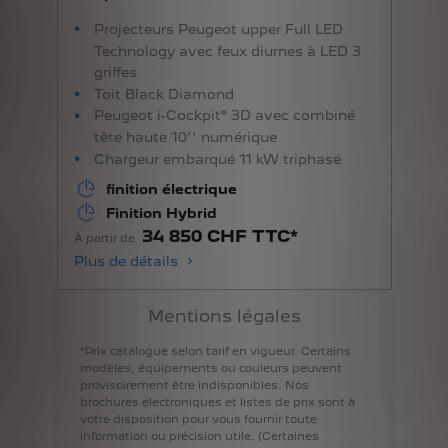
Projecteurs Peugeot upper Full LED
Technology avec feux diurnes à LED 3
griffes
Toit Black Diamond
Peugeot i-Cockpit® 3D avec combiné
tête haute 10'' numérique
Chargeur embarqué 11 kW triphasé
finition électrique
Finition Hybrid
34 850 CHF TTC*
À partir de
Plus de détails
Mentions légales
*Prix
catalogue
selon
tarif
en
vigueur.
Certains
modèles,
équipements
ou
couleurs
peuvent
provisoirement
être
indisponibles.
Nos
brochures
électroniques
et
listes
de
prix
sont
à
votre
disposition
pour
vous
fournir
toute
information
ou
précision
utile.
(Certaines