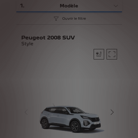
1
.
Modèle
Ouvrir le filtre
Peugeot 2008 SUV
Style