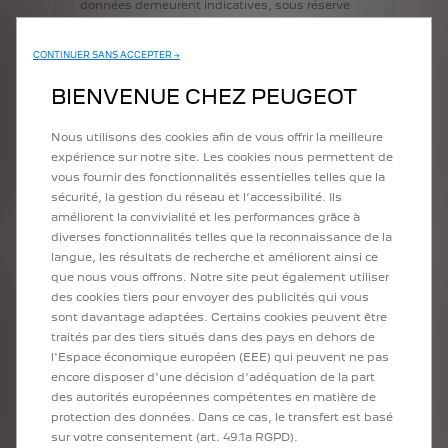
données
demeurent
indicatives,
sous
réserve
d'homologation).
En
raison
d'une
pénurie
mondiale
touchant
les
CONTINUER SANS ACCEPTER →
semi-conducteurs,
certains
équipements
peuvent
être
temporairement
indisponibles.
BIENVENUE CHEZ PEUGEOT
Si
vous
souhaitez
obtenir
plus
d'informations
sur
les
équipements
concernés,
nous
vous
Nous utilisons des cookies afin de vous offrir la meilleure
invitons
à
prendre
contact
avec
votre
expérience sur notre site. Les cookies nous permettent de
concessionnaire
PEUGEOT
le
plus
proche
:
https://www.peugeot.ch/fr/contact/trouver-
vous fournir des fonctionnalités essentielles telles que la
un-point-de-vente.html
.
sécurité, la gestion du réseau et l’accessibilité. Ils
améliorent la convivialité et les performances grâce à
Mentions
Légales
WLTP
diverses fonctionnalités telles que la reconnaissance de la
:
les
valeurs
de
consommation
de
carburant
et
langue, les résultats de recherche et améliorent ainsi ce
d'émissions
de
CO2
mentionnées
sont
que nous vous offrons. Notre site peut également utiliser
conformes
à
l'homologation
WLTP
(règlement
UE
2017/948).
À
compter
du
1er
septembre
2018,
des cookies tiers pour envoyer des publicités qui vous
les
nouveaux
véhicules
sont
réceptionnés
par
sont davantage adaptées. Certains cookies peuvent être
type
selon
la
procédure
mondiale
harmonisée
traités par des tiers situés dans des pays en dehors de
d'essai
des
véhicules
légers
(WLTP),
qui
est
une
l'Espace économique européen (EEE) qui peuvent ne pas
nouvelle
procédure
d'essai
plus
réaliste
pour
encore disposer d'une décision d'adéquation de la part
mesurer
la
consommation
de
carburant
et
les
émissions
de
CO2.
Le
WLTP
remplace
des autorités européennes compétentes en matière de
totalement
le
nouveau
cycle
de
conduite
protection des données. Dans ce cas, le transfert est basé
européen
(NEDC),
qui
était
la
procédure
de
test
sur votre consentement (art. 49.1a RGPD).
utilisée
précédemment.
En
raison
de
conditions