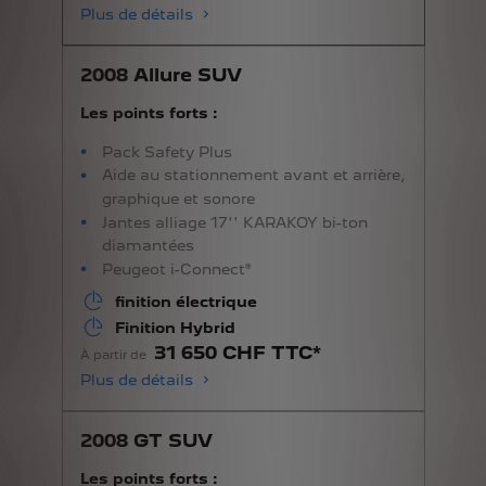
Plus de détails
2008 Allure SUV
Les points forts :
Pack Safety Plus
Aide au stationnement avant et arrière,
graphique et sonore
Jantes alliage 17'' KARAKOY bi-ton
diamantées
Peugeot i-Connect®
finition électrique
Finition Hybrid
31 650 CHF TTC*
À partir de
Plus de détails
2008 GT SUV
Les points forts :