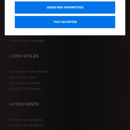
Peugeot Sport Engineered
Petites Voitures
GERER MES PARAMETRES
SUV
Berlines
TOUT ACCEPTER
Breaks
Utilitaires
Véhicules transformés
Transmission intégrale
LIENS UTILES
Configurez votre véhicule
Réservez un essai
Demandez une offre
PEUGEOT E-Promise
APRÈS-VENTE
Rendez-vous en ligne
Accessoires PEUGEOT