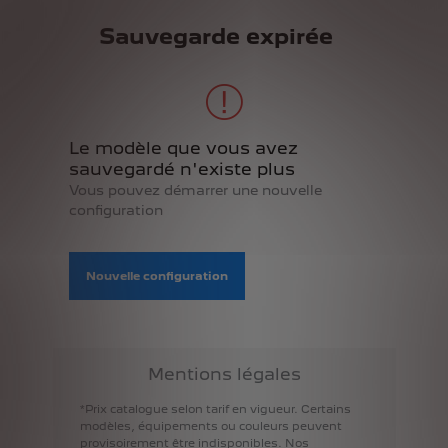
Sauvegarde expirée
Le modèle que vous avez
sauvegardé n'existe plus
Vous pouvez démarrer une nouvelle
configuration
Nouvelle configuration
Mentions légales
*Prix
catalogue
selon
tarif
en
vigueur.
Certains
modèles,
équipements
ou
couleurs
peuvent
provisoirement
être
indisponibles.
Nos