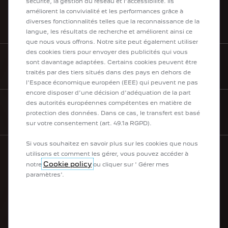
sécurité, la gestion du réseau et l’accessibilité. Ils
améliorent la convivialité et les performances grâce à
diverses fonctionnalités telles que la reconnaissance de la
LISTES DE PRIX
langue, les résultats de recherche et améliorent ainsi ce
que nous vous offrons. Notre site peut également utiliser
des cookies tiers pour envoyer des publicités qui vous
sont davantage adaptées. Certains cookies peuvent être
CONTACT
traités par des tiers situés dans des pays en dehors de
l'Espace économique européen (EEE) qui peuvent ne pas
encore disposer d'une décision d'adéquation de la part
des autorités européennes compétentes en matière de
protection des données. Dans ce cas, le transfert est basé
NEWSLETTER
sur votre consentement (art. 49.1a RGPD).
Si vous souhaitez en savoir plus sur les cookies que nous
utilisons et comment les gérer, vous pouvez accéder à
Cookie policy
notre
ou cliquer sur ' Gérer mes
NOTRE GAMME
paramètres'.
Électriques
Hybrides
Plug-In Hybrid