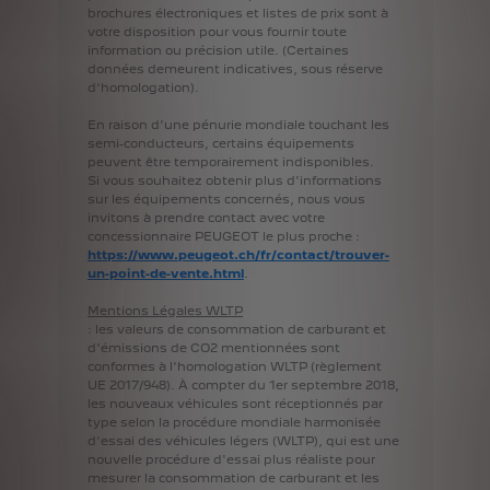
brochures
électroniques
et
listes
de
prix
sont
à
votre
disposition
pour
vous
fournir
toute
information
ou
précision
utile.
(Certaines
données
demeurent
indicatives,
sous
réserve
d'homologation).
En
raison
d'une
pénurie
mondiale
touchant
les
semi-conducteurs,
certains
équipements
peuvent
être
temporairement
indisponibles.
Si
vous
souhaitez
obtenir
plus
d'informations
sur
les
équipements
concernés,
nous
vous
invitons
à
prendre
contact
avec
votre
concessionnaire
PEUGEOT
le
plus
proche
:
https://www.peugeot.ch/fr/contact/trouver-
un-point-de-vente.html
.
Mentions
Légales
WLTP
:
les
valeurs
de
consommation
de
carburant
et
d'émissions
de
CO2
mentionnées
sont
conformes
à
l'homologation
WLTP
(règlement
UE
2017/948).
À
compter
du
1er
septembre
2018,
les
nouveaux
véhicules
sont
réceptionnés
par
type
selon
la
procédure
mondiale
harmonisée
d'essai
des
véhicules
légers
(WLTP),
qui
est
une
nouvelle
procédure
d'essai
plus
réaliste
pour
mesurer
la
consommation
de
carburant
et
les