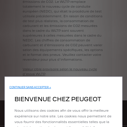
émissions
de
CO2.
Le
WLTP
remplace
totalement
le
nouveau
cycle
de
conduite
européen
(NEDC),
qui
était
la
procédure
de
test
utilisée
précédemment.
En
raison
de
conditions
de
test
plus
réalistes,
la
consommation
de
carburant
et
les
émissions
de
CO2
mesurées
dans
le
cadre
du
WLTP
sont
souvent
supérieures
à
celles
mesurées
dans
le
cadre
du
NEDC.
Les
chiffres
de
consommation
de
carburant
et
d’émissions
de
CO2
peuvent
varier
selon
des
équipements
spécifiques,
les
options
et
le
format
des
pneus.
Veuillez
contacter
votre
revendeur
pour
plus
d'informations.
Valeur
cible
provisoire
selon
le
nouveau
cycle
d'essai
WLTP
:
93,6
g
CO2/km.
Moyenne
de
toutes
les
voitures
de
tourisme
CONTINUER SANS ACCEPTER →
immatriculées
pour
la
première
fois
:
111
g
CO2/km.
BIENVENUE CHEZ PEUGEOT
Nous utilisons des cookies afin de vous offrir la meilleure
TROUVER UN POINT DE VENTE
expérience sur notre site. Les cookies nous permettent de
vous fournir des fonctionnalités essentielles telles que la