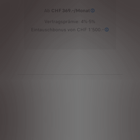
Ab
CHF 369.–/Monat
Leasingbeispiel: Peug
Vertragsprämie: 4%-5%
Eintauschbonus von CHF 1'500.–
Eintauschbonus 