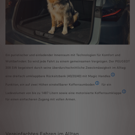
Ein puristischer und einladender Innenraum mit Technologien für Komfort und
Wohlbefinden: So wird jede Fahrt zu einem gemeinsamen Vergnügen. Der PEUGEOT
308 SW begeistert durch seine überdurchschnittliche Zweckmässigkeit im Alltag:
eine dreifach umklappbare Rücksitzbank (40/20/40) mit Magic Handles
Bedienelement, 
Funktion, ein auf zwei Höhen einstellbarer Kofferraumboden
für ein
Optional bei der Version Al
Ladevolumen von bis zu 1487 Litern sowie eine motorisierte Kofferraumklappe
Optional 
für einen einfacheren Zugang mit vollen Armen.
Vereinfachtes Fahren im Alltag