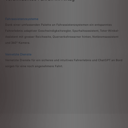
Fahrassistenzsysteme
Dank einer umfassenden Palette an Fahrassistenzsystemen ein entspanntes
Fahrerlebnis: adaptiver Geschwindigkeitsregler, Spurhalteassistent, Toter-Winkel-
Assistent mit grosser Reichweite, Querverkehrswarner hinten, Notbremsassistent
und 360°-Kamera.
Vernetzte Dienste
Vernetzte Dienste für ein sicheres und intuitives Fahrerlebnis und ChatGPT an Bord
sorgen für eine noch angenehmere Fahrt.