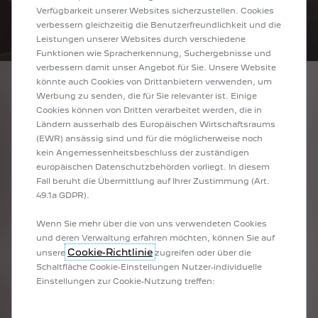
Verfügbarkeit unserer Websites sicherzustellen. Cookies
verbessern gleichzeitig die Benutzerfreundlichkeit und die
Leistungen unserer Websites durch verschiedene
Funktionen wie Spracherkennung, Suchergebnisse und
verbessern damit unser Angebot für Sie. Unsere Website
könnte auch Cookies von Drittanbietern verwenden, um
Hybrid
Werbung zu senden, die für Sie relevanter ist. Einige
Die ersten Schritte in Richtung Elektromobilität – ganz ohne Aufladen.
Cookies können von Dritten verarbeitet werden, die in
Ländern ausserhalb des Europäischen Wirtschaftsraums
(EWR) ansässig sind und für die möglicherweise noch
kein Angemessenheitsbeschluss der zuständigen
Plug-In Hybrid
europäischen Datenschutzbehörden vorliegt. In diesem
Vielseitigkeit, hohe Leistung und Flexibilität im rein elektrischen Modus
Fall beruht die Übermittlung auf Ihrer Zustimmung (Art.
49.1a GDPR).
Wenn Sie mehr über die von uns verwendeten Cookies
und deren Verwaltung erfahren möchten, können Sie auf
Cookie-Richtlinie
unsere
zugreifen oder über die
Schaltfläche Cookie-Einstellungen Nutzer-individuelle
Einstellungen zur Cookie-Nutzung treffen: