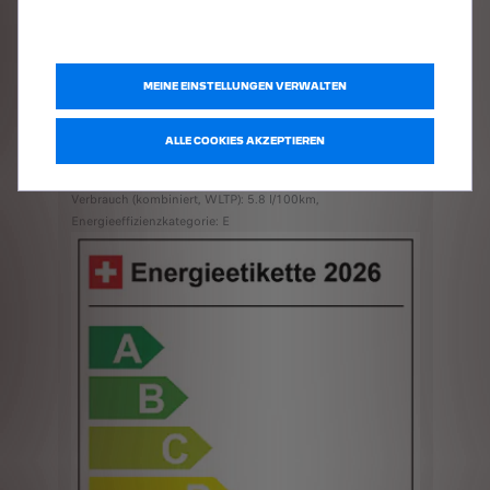
MEINE EINSTELLUNGEN VERWALTEN
ALLE COOKIES AKZEPTIEREN
Abgebildetes Modell: PEUGEOT 308 SW GT Hybrid 145 e-
DCS6, CO₂-Emissionen (kombiniert, WLTP): 131 g/km,
Verbrauch (kombiniert, WLTP): 5.8 l/100km,
Energieeffizienzkategorie: E