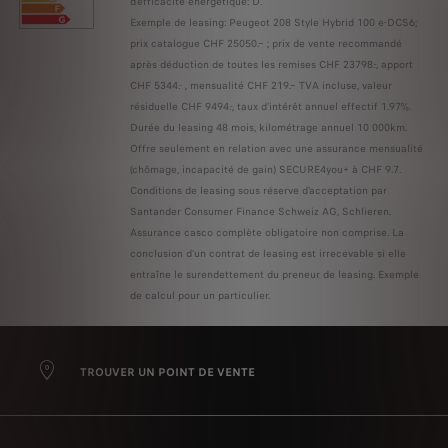
d'efficacité énergétique: D.
Exemple de leasing: Peugeot 208 Style Hybrid 100 e-DCS6;
prix catalogue CHF 25050.– ; prix de vente recommandé
après déduction de toutes les remises CHF 23798.-, apport
CHF 5344.- , mensualité CHF 219.– TVA incluse, valeur
résiduelle CHF 9494.-, taux d’intérêt annuel effectif 1.97%.
Durée du leasing 48 mois, kilométrage annuel 10 000km.
Offre seulement en relation avec une assurance mensualité
(chômage, incapacité de gain) SECURE4you+ à CHF 9.7.
Conditions de leasing sous réserve d’acceptation par
Santander Consumer Finance Schweiz AG, Schlieren.
Assurance casco complète obligatoire non comprise. La
conclusion d’un contrat de leasing est irrecevable si elle
entraîne le surendettement du preneur de leasing. Exemple
de calcul pour un particulier.
TROUVER UN POINT DE VENTE