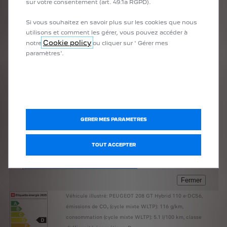
sur votre consentement (art. 49.1a RGPD).
Si vous souhaitez en savoir plus sur les cookies que nous
utilisons et comment les gérer, vous pouvez accéder à
Cookie policy
notre
ou cliquer sur ' Gérer mes
paramètres'.
GERER MES PARAMETRES
TOUT ACCEPTER
Véhicule illustré: PEUGEOT 208 GT Hybrid 110 e-DCS6,
émissions de CO₂ (cycle mixte WLTP): 116 g/km,
consommation (cycle mixte WLTP): 5.1 l/100 km, classe