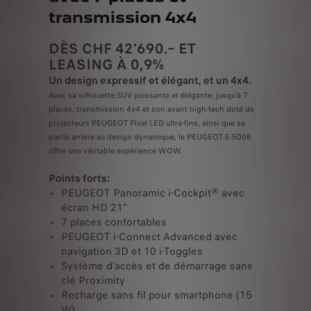
transmission 4x4
DÈS CHF 42’690.– ET
LEASING À 0,9%
Un design expressif et élégant, et un 4x4.
Avec sa silhouette SUV puissante et élégante, jusqu’à 7
places, transmission 4x4 et son avant high-tech doté de
projecteurs PEUGEOT Pixel LED ultra-fins, ainsi que sa
partie arrière au design dynamique, le PEUGEOT E-5008
offre une véritable expérience WOW.
Points forts:
PEUGEOT Panoramic i-Cockpit® avec
écran HD 21″
7 places confortables
PEUGEOT i-Connect Advanced avec
navigation 3D et 10 i-Toggles
Système d’accès et de démarrage sans
clé Proximity
Recharge sans fil pour smartphone (15
W)