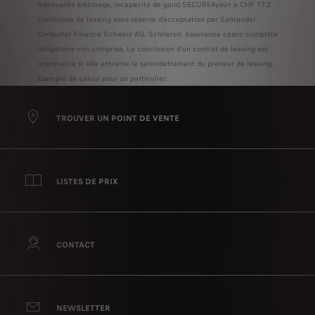
mensualité (chômage, incapacité de gain) SECURE4you+ à CHF 17.2.
Conditions de leasing sous réserve d’acceptation par Santander
Consumer Finance Schweiz AG, Schlieren. Assurance casco complète
obligatoire non comprise. La conclusion d’un contrat de leasing est
irrecevable si elle entraîne le surendettement du preneur de leasing.
Exemple de calcul pour un particulier.
TROUVER UN POINT DE VENTE
LISTES DE PRIX
CONTACT
NEWSLETTER