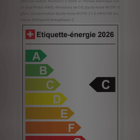
Véhicule illustré: PEUGEOT E-5008 GT Moteur électrique 325
ch Dual Motor AWD, émissions de CO₂ (cycle mixte WLTP): 0
g/km, consommation (cycle mixte WLTP): 21.5 kWh/100 km,
classe d'efficacité énergétique: C