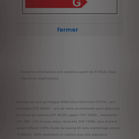
fermer
Toutes les informations sont valables à partir de 07.05.26. Sous
réserve de modifications.
Exemple de leasing: Peugeot 5008 Allure Elektrisch 210 PS ; prix
catalogue CHF 48000.– ; prix de vente recommandé après déduction
de toutes les remises CHF 45120.-, apport CHF 10560.- , mensualité
CHF 389.– TVA incluse, valeur résiduelle CHF 15984.-, taux d’intérêt
annuel effectif 2.99%. Durée du leasing 60 mois, kilométrage annuel
10 000km. Offre seulement en relation avec une assurance