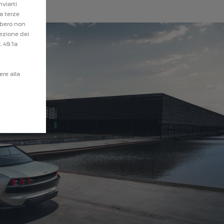
nviarti
a terze
bbero non
ezione dei
t.49.1a
ere alla