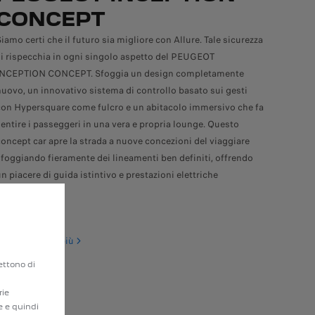
CONCEPT
Siamo certi che il futuro sia migliore con Allure. Tale sicurezza
si rispecchia in ogni singolo aspetto del PEUGEOT
INCEPTION CONCEPT. Sfoggia un design completamente
nuovo, un innovativo sistema di controllo basato sui gesti
con Hypersquare come fulcro e un abitacolo immersivo che fa
sentire i passeggeri in una vera e propria lounge. Questo
concept car apre la strada a nuove concezioni del viaggiare
sfoggiando fieramente dei lineamenti ben definiti, offrendo
un piacere di guida istintivo e prestazioni elettriche
strabilianti.
Per saperne di più
mettono di
rie
e e quindi