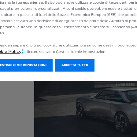
iorano la tua esperienza. Il sito può anche utilizzare cookie di terze parti per i
aggi promozionali personalizzati. Alcuni cookie potrebbero essere trattati d
i ubicate in paesi al di fuori dello Spazio Economico Europeo (SEE) che potre
 ancora ricevuto una decisione di adeguatezza da parte delle Autorità di prot
 personali europee. In questo caso il trasferimento è basato sul consenso (Ar
R).
esideri sapere di più sui cookie che utilizziamo e su come gestirli, puoi acced
kie Policy
o cliccare sul tasto Gestisci le mie impostazioni.
GESTISCI LE MIE IMPOSTAZIONI
ACCETTA TUTTO
e