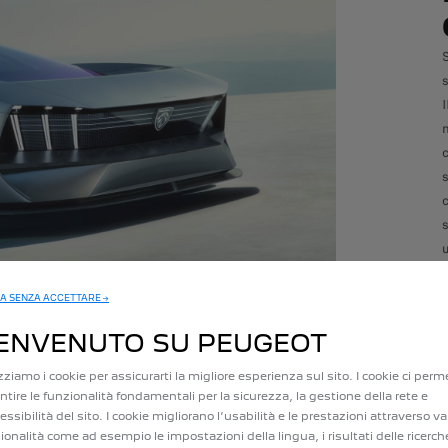
A SENZA ACCETTARE →
ENVENUTO SU PEUGEOT
izziamo i cookie per assicurarti la migliore esperienza sul sito. I cookie ci per
ntire le funzionalità fondamentali per la sicurezza, la gestione della rete e
cessibilità del sito. I cookie migliorano l’usabilità e le prestazioni attraverso va
ionalità come ad esempio le impostazioni della lingua, i risultati delle ricerch