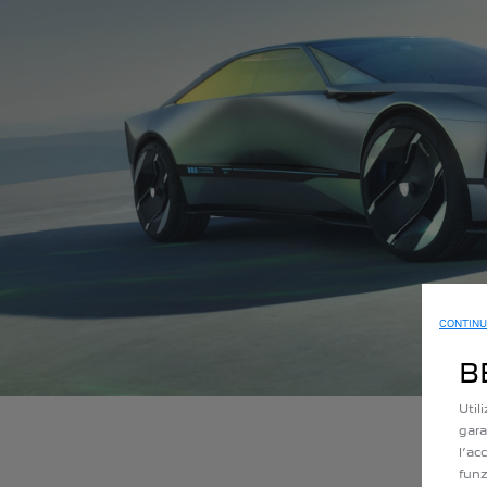
CONTINU
B
Util
gara
l’ac
funz