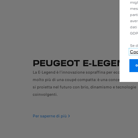
migl
mess
part
aver
dati
GDP
Se d
Coo
PEUGEOT E-LEGEND
La E-Legend è l'innovazione sopraffina per eccellenza. È
molto più di una coupé compatta: è una concept car ch
si proietta nel futuro con brio, dinamismo e tecnologie
coinvolgenti.
Per saperne di più