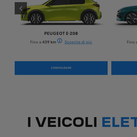
PREVIOUS
PEUGEOT E-208
Fino a
439 km
Scoprite di più
Fino 
izioni di utilizzo e di vari fattori quali: accessori e optional del veicolo
a può variare considerevolmente, a seconda delle condizioni di utilizzo e d
cedura di test WLTP (ciclo misto) in base alla quale i nuovi veicoli sono sta
e di consumo elettrico indicati sono conformi alla procedura di test WLTP (ci
2 propulsori elettrici disponibili: autonom
CONFIGURARE
I VEICOLI
ELE