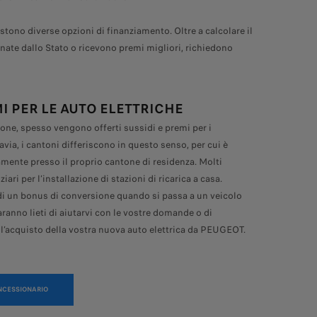
stono diverse opzioni di finanziamento. Oltre a calcolare il
onate dallo Stato o ricevono premi migliori, richiedono
I PER LE AUTO ELETTRICHE
ione, spesso vengono offerti sussidi e premi per i
tavia, i cantoni differiscono in questo senso, per cui è
amente presso il proprio cantone di residenza. Molti
iari per l’installazione di stazioni di ricarica a casa.
di un bonus di conversione quando si passa a un veicolo
aranno lieti di aiutarvi con le vostre domande o di
dell’acquisto della vostra nuova auto elettrica da PEUGEOT.
ONCESSIONARIO