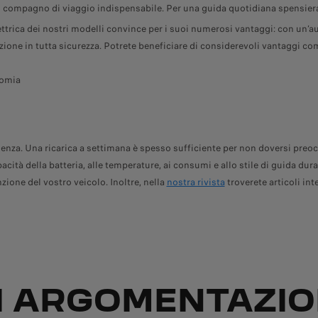
il compagno di viaggio indispensabile. Per una guida quotidiana spensierat
ttrica dei nostri modelli convince per i suoi numerosi vantaggi: con un
one in tutta sicurezza. Potrete beneficiare di considerevoli vantaggi co
nomia
a. Una ricarica a settimana è spesso sufficiente per non doversi preoccupa
acità della batteria, alle temperature, ai consumi e allo stile di guida dura
ione del vostro veicolo. Inoltre, nella
nostra rivista
troverete articoli int
LI ARGOMENTAZIO