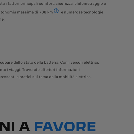
a i fattori principali comfort, sicurezza, chilometraggio e
’autonomia massima di 708 km
e numerose tecnologie
Massima autonomia elettrica secondo il ciclo c
me:
re dello stato della batteria. Con i veicoli elettrici,
nte i viaggi. Troverete ulteriori informazioni
eressanti e pratici sul tema della mobilità elettrica.
NI A
FAVORE