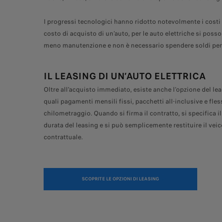
I progressi tecnologici hanno ridotto notevolmente i costi d
costo di acquisto di un’auto, per le auto elettriche si pos
meno manutenzione e non è necessario spendere soldi per 
IL LEASING DI UN’AUTO ELETTRICA
Oltre all’acquisto immediato, esiste anche l’opzione del lea
quali pagamenti mensili fissi, pacchetti all-inclusive e fless
chilometraggio. Quando si firma il contratto, si specifica i
durata del leasing e si può semplicemente restituire il veic
contrattuale.
SCOPRITE LE OPZIONI DI LEASING