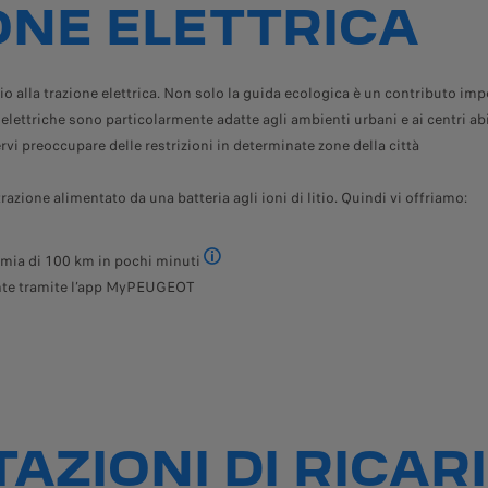
ONE ELETTRICA
alla trazione elettrica. Non solo la guida ecologica è un contributo impor
lettriche sono particolarmente adatte agli ambienti urbani e ai centri abita
 preoccupare delle restrizioni in determinate zone della città
zione alimentato da una batteria agli ioni di litio. Quindi vi offriamo:
econdo il ciclo combinato WLTP. I valori vengono indicati a scopo di confron
omia di 100 km in pochi minuti
Con caricabatterie da 10 kW. Il tempo di rica
ente tramite l’app MyPEUGEOT
TAZIONI DI RICAR