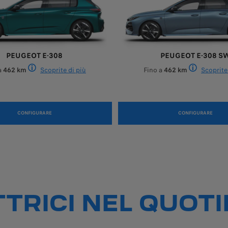
PEUGEOT E-308
PEUGEOT E-308 S
a
462 km
Scoprite di più
Fino a
462 km
Scoprite
, frequenza di ricarica elettrica, temperatura esterna, stile di guida, vel
i vari fattori quali: accessori e optional del veicolo, frequenza di ricaric
ti omologati dal 1o settembre 2018. Possono variare in base alle effettive c
clo misto) in base alla quale i nuovi veicoli sono stati omologati dal 1o se
ia fino a 439 km WLTP combinati sulla linea di allestimento GT (motore da 
I valori di autonomia e di consumo elettrico indicati sono conformi
I valori di a
CONFIGURARE
CONFIGURARE
TTRICI NEL QUOT