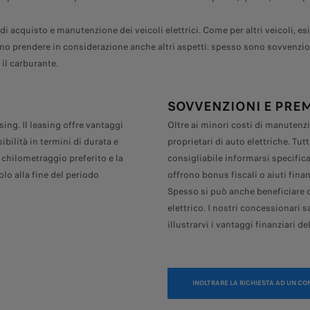
i acquisto e manutenzione dei veicoli elettrici. Come per altri veicoli, esi
sono prendere in considerazione anche altri aspetti: spesso sono sovvenzi
il carburante.
SOVVENZIONI E PREM
sing. Il leasing offre vantaggi
Oltre ai minori costi di manutenz
ibilità in termini di durata e
proprietari di auto elettriche. Tut
l chilometraggio preferito e la
consigliabile informarsi specific
olo alla fine del periodo
offrono bonus fiscali o aiuti finanz
Spesso si può anche beneficiare 
elettrico. I nostri concessionari s
illustrarvi i vantaggi finanziari 
INOLTRARE LA RICHIESTA AD UN C