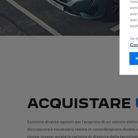
mess
part
aver
dati
GDP
Se d
Coo
ACQUISTARE
Esistono diverse opzioni per l’acquisto di un veicolo elett
d’occasione è necessario tenere in considerazione diversi a
nuova, invece, avrete la certezza di disporre della tecnologi