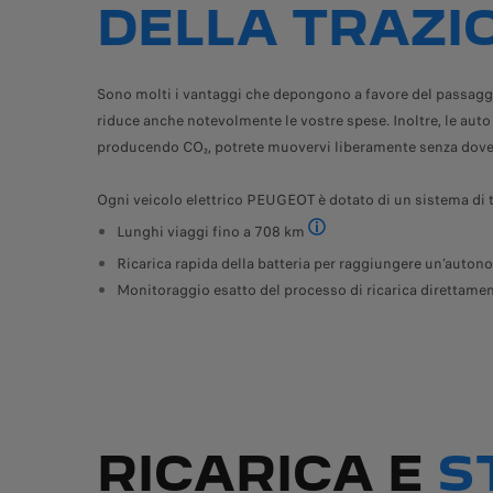
DELLA TRAZI
Sono molti i vantaggi che depongono a favore del passaggio 
riduce anche notevolmente le vostre spese. Inoltre, le auto e
producendo CO₂, potrete muovervi liberamente senza dovervi
Ogni veicolo elettrico PEUGEOT è dotato di un sistema di tra
Lunghi viaggi fino a 708 km
Massima autonomia elettrica s
Ricarica rapida della batteria per raggiungere un’auton
Monitoraggio esatto del processo di ricarica direttam
RICARICA E
S