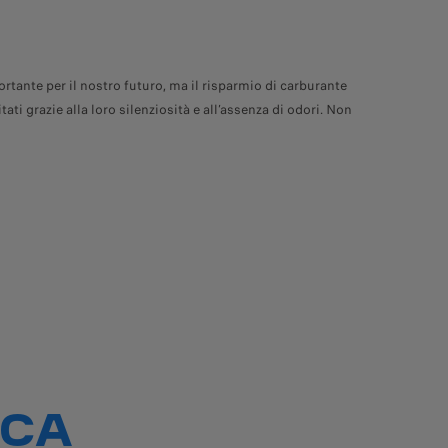
tante per il nostro futuro, ma il risparmio di carburante
ti grazie alla loro silenziosità e all’assenza di odori. Non
to. Nota importante: L’autonomia effettiva può variare notevolmente in base 
rica può variare in base al veicolo, al tipo e alla potenza della stazione di
ICA