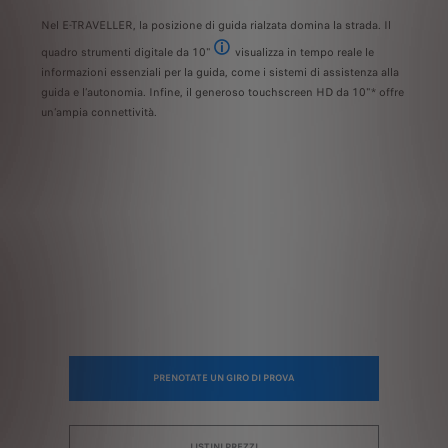
istemi
Nel E-TRAVELLER, la posizione di guida rialzata domina la strada. Il
Il nu
attra
quadro strumenti digitale da 10"
visualizza in tempo reale le
ponibile.
Disponibile in opzione
informazioni essenziali per la guida, come i sistemi di assistenza alla
• Mir
guida e l’autonomia. Infine, il generoso touchscreen HD da 10"* offre
smart
un’ampia connettività.
• Nav
the a
• Car
stema
• 2 p
• Qua
PRENOTATE UN GIRO DI PROVA
LISTINI PREZZI