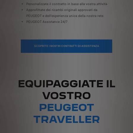
Personalizzate il contratto in base alla vostra attività
Approfittate dei ricambi originali approvati da
PEUGEOT e dell’esperienza unica della nostra rete.
PEUGEOT Assistance 24/7
SCOPRITE I NOSTRI CONTRATTI DI ASSISTENZA
EQUIPAGGIATE IL
VOSTRO
PEUGEOT
TRAVELLER