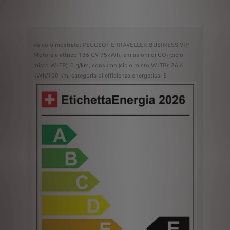
Veicolo mostrato: PEUGEOT E-TRAVELLER BUSINESS VIP
Motore elettrico 136 CV 75kWh, emissioni di CO₂ (ciclo
misto WLTP): 0 g/km, consumo (ciclo misto WLTP): 26.4
kWh/100 km, categoria di efficienza energetica: E