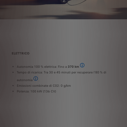
ELETTRICO
DIES
P
HDi 180 CV S&S EAT8, emissioni di CO2 (combinato, WLTP): 208 g/km, consumo di carb
Autonomia 100 % elettrica: Fino a
370 km
In fase di omologazione - L’auton
Tempo di ricarica: Tra 30 e 45 minuti per recuperare l’80 % di
autonomia
.
Presso una stazione pubblica rapida (≥100 kW)
Emissioni combinate di C02: 0 g/km
Potenza: 100 kW (136 CV)