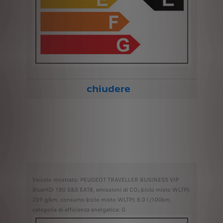
chiudere
Veicolo mostrato: PEUGEOT TRAVELLER BUSINESS VIP
BlueHDi 180 S&S EAT8, emissioni di CO₂ (ciclo misto WLTP):
209 g/km, consumo (ciclo misto WLTP): 8.0 l /100km,
categoria di efficienza energetica: G