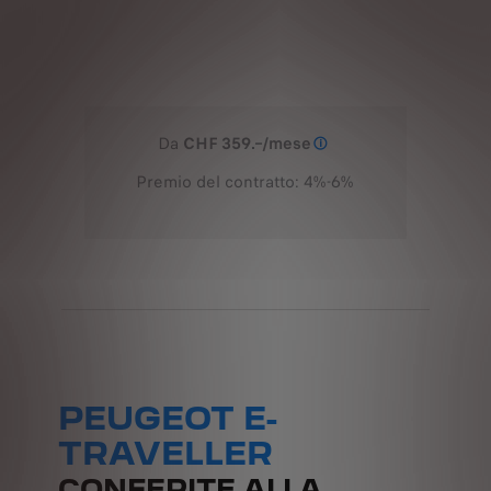
Da
CHF 359.–/mese
Esempio di leasing : pr
Premio del contratto: 4%-6%
PEUGEOT E-
TRAVELLER
CONFERITE ALLA