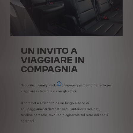
UN INVITO A
VIAGGIARE IN
COMPAGNIA
Scoprite il Family Pack
: l’equipaggiamento perfetto per
In opzione
viaggiare in famiglia o con gli amici.
Il comfort è arricchito da un lungo elenco di
equipaggiamenti dedicati: sedili anteriori riscaldati,
tendine parasole, tavolino pieghevole sul retro dei sedili
anteriori...