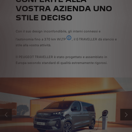
VOSTRA AZIENDA UNO
STILE DECISO
Con il suo design inconfondibile, gli interni connessi e
l’autonomia fino a 370 km WLTP
, il E-TRAVELLER dà slancio e
In fase di omologazione - L’autonomia è di 3
stile alla vostra attività.
Il PEUGEOT TRAVELLER è stato progettato e assemblato in
Europa secondo standard di qualità estremamente rigorosi.
PREVIOUS
AVANT