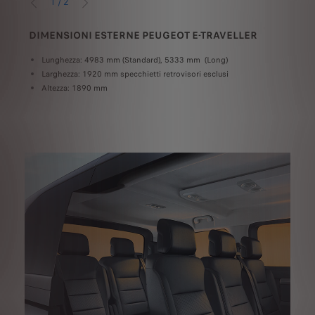
1
/
2
PREVIOUS
AVANTI
DIMENSIONI ESTERNE PEUGEOT E-TRAVELLER
VOL
Lunghezza: 4983 mm (Standard), 5333 mm (Long)
Dispo
a
Larghezza: 1920 mm specchietti retrovisori esclusi
TRAVE
Altezza: 1890 mm
infer
ni, nelle aree commerciali e negli aeroporti.