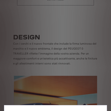
DESIGN
Con i cerchi e il nuovo frontale che include la firma luminosa del
marchio e il nuovo emblema, il design del PEUGEOT E-
TRAVELLER riflette l’immagine della vostra azienda.
Per un
maggiore comfort e un’estetica più accattivante, anche le finiture
e gli allestimenti interni sono stati rinnovati.