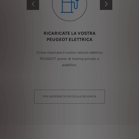
PREVIOUS
AVANTI
GI
RICARICATE LA VOSTRA
S
PEUGEOT ELETTRICA
ttrici
Come ricaricare il vostro veicolo elettrico
Secon
icarica
PEUGEOT: punto di ricarica privato o
offron
 base ai
pubblico.
rapida,
ie di
vost
PER SAPERNE DI PIÙ SULLA RICARICA