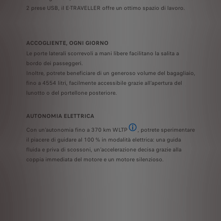
2 prese USB, il E-TRAVELLER offre un ottimo spazio di lavoro.
ACCOGLIENTE, OGNI GIORNO
Le porte laterali scorrevoli a mani libere facilitano la salita a
bordo dei passeggeri.
Inoltre, potrete beneficiare di un generoso volume del bagagliaio,
fino a 4554 litri, facilmente accessibile grazie all’apertura del
lunotto o del portellone posteriore.
AUTONOMIA ELETTRICA
Con un’autonomia fino a 370 km WLTP
, potrete sperimentare
In fase di omologazione - L’autonomia
il piacere di guidare al 100 % in modalità elettrica: una guida
fluida e priva di scossoni, un’accelerazione decisa grazie alla
coppia immediata del motore e un motore silenzioso.