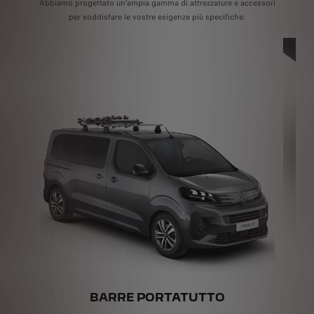
Abbiamo progettato un’ampia gamma di attrezzature e accessori
per soddisfare le vostre esigenze più specifiche.
BARRE PORTATUTTO
G