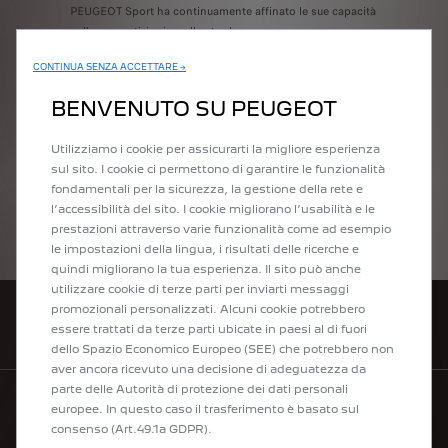
PEUGEOT Sport ha continuamente affinato le sue capacità
nelle competizioni e sulla strada.
CONTINUA SENZA ACCETTARE →
PEUGEOT è anche un orgoglioso partner ufficiale di Emil
Frey Racing e sostiene la squadra con tre veicoli.
BENVENUTO SU PEUGEOT
Utilizziamo i cookie per assicurarti la migliore esperienza
sul sito. I cookie ci permettono di garantire le funzionalità
PER SAPERNE DI PIÙ
fondamentali per la sicurezza, la gestione della rete e
l’accessibilità del sito. I cookie migliorano l’usabilità e le
prestazioni attraverso varie funzionalità come ad esempio
le impostazioni della lingua, i risultati delle ricerche e
quindi migliorano la tua esperienza. Il sito può anche
utilizzare cookie di terze parti per inviarti messaggi
promozionali personalizzati. Alcuni cookie potrebbero
TROVARE UN PUNTO VENDITA
essere trattati da terze parti ubicate in paesi al di fuori
dello Spazio Economico Europeo (SEE) che potrebbero non
aver ancora ricevuto una decisione di adeguatezza da
parte delle Autorità di protezione dei dati personali
europee. In questo caso il trasferimento è basato sul
LISTINI PREZZI
consenso (Art.49.1a GDPR).