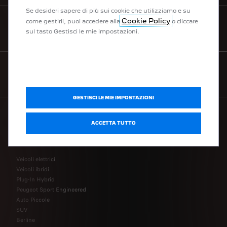
Se desideri sapere di più sui cookie che utilizziamo e su
Cookie Policy
come gestirli, puoi accedere alla
o cliccare
CONTATTACI
sul tasto Gestisci le mie impostazioni.
NEWSLETTER
GESTISCI LE MIE IMPOSTAZIONI
ACCETTA TUTTO
LA NOSTRA GAMMA
Veicoli elettrici
Veicoli ibridi
Plug-In Hybrid
Peugeot Sport Engineered
Auto Piccole
SUV
Berline