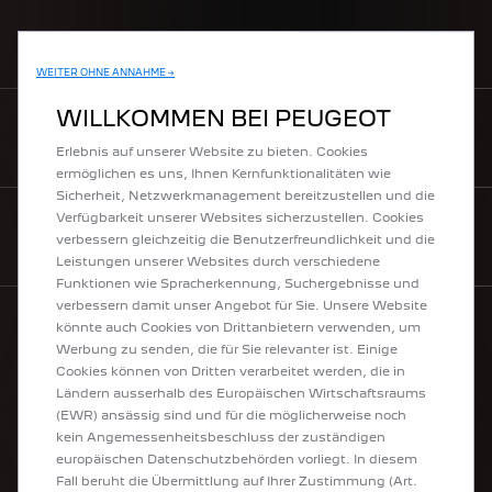
PREISLISTEN
WEITER OHNE ANNAHME →
WILLKOMMEN BEI PEUGEOT
Wir verwenden Cookies, um Ihnen das bestmögliche
KONTAKT
Erlebnis auf unserer Website zu bieten. Cookies
ermöglichen es uns, Ihnen Kernfunktionalitäten wie
Sicherheit, Netzwerkmanagement bereitzustellen und die
Verfügbarkeit unserer Websites sicherzustellen. Cookies
NEWSLETTER
verbessern gleichzeitig die Benutzerfreundlichkeit und die
Leistungen unserer Websites durch verschiedene
Funktionen wie Spracherkennung, Suchergebnisse und
verbessern damit unser Angebot für Sie. Unsere Website
könnte auch Cookies von Drittanbietern verwenden, um
Werbung zu senden, die für Sie relevanter ist. Einige
UNSERE FAHRZEUGE
Cookies können von Dritten verarbeitet werden, die in
Ländern ausserhalb des Europäischen Wirtschaftsraums
(EWR) ansässig sind und für die möglicherweise noch
Elektrofahrzeuge
kein Angemessenheitsbeschluss der zuständigen
Hybridfahrzeuge
europäischen Datenschutzbehörden vorliegt. In diesem
Plug-In Hybrid
Fall beruht die Übermittlung auf Ihrer Zustimmung (Art.
Peugeot Sport Engineered