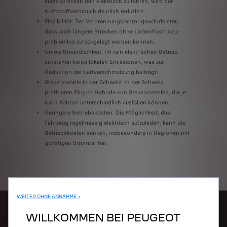
kurze Strecken rein elektrisch zu fahren, wird der
Kraftstoffverbrauch deutlich reduziert.
Flexibilität: Der Verbrennungsmotor gewährleistet,
dass auch längere Strecken ohne Ladeinfrastruktur
problemlos zurückgelegt werden können.
Umweltfreundlichkeit: Im rein elektrischen Betrieb
entstehen keine lokalen Emissionen, was zur
Reduktion der Luftverschmutzung beiträgt.
Steuervorteile in der Schweiz: In der Schweiz
profitieren Plug-In Hybride von Steuervorteilen, die je
nach Kanton unterschiedlich ausfallen können.
Geringere Betriebskosten: Die Möglichkeit, das
Fahrzeug regelmässig elektrisch aufzuladen, kann die
Betriebskosten senken, insbesondere in Regionen mit
günstigen Stromtarifen.
WEITER OHNE ANNAHME →
WILLKOMMEN BEI PEUGEOT