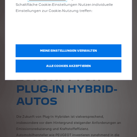
Schaltfläche Cookie-Einstellungen Nutzer-individuelle
Abhängigkeit von der Ladeinfrastruktur: Um das volle
Einstellungen zur Cookie-Nutzung treffen:
Potenzial eines PHEV auszuschöpfen, ist ein
regelmässiges Aufladen erforderlich, was eine
ausreichende Ladeinfrastruktur voraussetzt.
Komplexere Technik: Die Kombination von zwei
Antriebssystemen macht das Fahrzeug komplexer und
potenziell wartungsintensiver.
MEINE EINSTELLUNGEN VERWALTEN
ALLE COOKIES AKZEPTIEREN
ZUKUNFT FÜR
PLUG-IN HYBRID-
AUTOS
Die Zukunft von Plug-In Hybriden ist vielversprechend,
insbesondere vor dem Hintergrund steigender Anforderungen an
Emissionsreduzierung und Kraftstoffeffizienz.
Automobilhersteller wie PEUGEOT investieren zunehmend in die