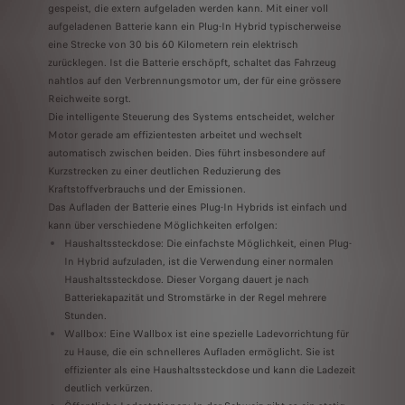
gespeist, die extern aufgeladen werden kann. Mit einer voll
aufgeladenen Batterie kann ein Plug-In Hybrid typischerweise
eine Strecke von 30 bis 60 Kilometern rein elektrisch
zurücklegen. Ist die Batterie erschöpft, schaltet das Fahrzeug
nahtlos auf den Verbrennungsmotor um, der für eine grössere
Reichweite sorgt.
Die intelligente Steuerung des Systems entscheidet, welcher
Motor gerade am effizientesten arbeitet und wechselt
automatisch zwischen beiden. Dies führt insbesondere auf
Kurzstrecken zu einer deutlichen Reduzierung des
Kraftstoffverbrauchs und der Emissionen.
Das Aufladen der Batterie eines Plug-In Hybrids ist einfach und
kann über verschiedene Möglichkeiten erfolgen:
Haushaltssteckdose: Die einfachste Möglichkeit, einen Plug-
In Hybrid aufzuladen, ist die Verwendung einer normalen
Haushaltssteckdose. Dieser Vorgang dauert je nach
Batteriekapazität und Stromstärke in der Regel mehrere
Stunden.
Wallbox: Eine Wallbox ist eine spezielle Ladevorrichtung für
zu Hause, die ein schnelleres Aufladen ermöglicht. Sie ist
effizienter als eine Haushaltssteckdose und kann die Ladezeit
deutlich verkürzen.