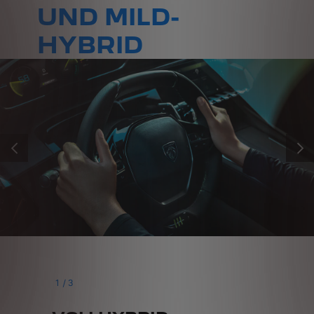
UND MILD-
HYBRID
VORHER
WEIT
1
/
3