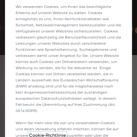
Wir verwenden Cookies, um Ihnen das bestmögliche
Erlebnis auf unserer Website zu bieten. Cookies
ermöglichen es uns, Ihnen Kernfunktionalitäten wie
Sicherheit, Netzwerkmanagement bereitzustellen und die
Verfügbarkeit unserer Websites sicherzustellen. Cookies
verbessern gleichzeitig die Benutzerfreundlichkeit und die
Leistungen unserer Websites durch verschiedene
Funktionen wie Spracherkennung, Suchergebnisse und
verbessern damit unser Angebot für Sie. Unsere Website
könnte auch Cookies von Drittanbietern verwenden, um
Werbung zu senden, die für Sie relevanter ist. Einige
NACHTEILE
Cookies können von Dritten verarbeitet werden, die in
Ländern ausserhalb des Europäischen Wirtschaftsraums
VON PHEVS
(EWR) ansässig sind und für die möglicherweise noch
kein Angemessenheitsbeschluss der zuständigen
europäischen Datenschutzbehörden vorliegt. In diesem
Nachteile:
Fall beruht die Übermittlung auf Ihrer Zustimmung (Art.
Höhere Anschaffungskosten: PHEVs sind in der Regel
49.1a GDPR).
teurer als konventionelle Fahrzeuge und auch teurer als
Vollhybride.
Wenn Sie mehr über die von uns verwendeten Cookies
Gewicht und Platzbedarf: Die grössere Batterie erhöht
und deren Verwaltung erfahren möchten, können Sie auf
das Fahrzeuggewicht und kann den Platz im Innenraum
Cookie-Richtlinie
unsere
zugreifen oder über die
einschränken.