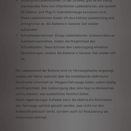
Öffentliche Ladestationen: In der Schweiz gibt es ein stetig
wachsendes Netz von öffentlichen Ladestationen, die speziell
für Elektro- und Plug-In Hybridfahrzeuge konzipiert sind.
Diese Ladestationen bieten oft eine höhere Ladeleistung und
ermöglichen es, die Batterie in kürzerer Zeit wieder
aufzuladen.
Schnellladestationen: Einige Ladestationen, insbesondere an
Autobahnraststätten, bieten die Möglichkeit des
Schnellladens. Diese können den Ladevorgang erheblich
beschleunigen, sodass die Batterie in kürzerer Zeit wieder voll
ist.
Der Ladezustand der Batterie wird im Fahrzeugdisplay angezeigt,
sodass der Fahrer jederzeit über die verbleibende elektrische
Reichweite informiert ist. Peugeot-Fahrzeuge bieten zudem häufig
die Möglichkeit, den Ladevorgang über eine App zu überwachen
und zu steuern, was zusätzlichen Komfort bietet.
Durch regelmässiges Aufladen kann die elektrische Reichweite
des Fahrzeugs optimal genutzt werden, was nicht nur den
Kraftstoffverbrauch senkt, sondern auch zur Reduzierung der
Emissionen beiträgt.