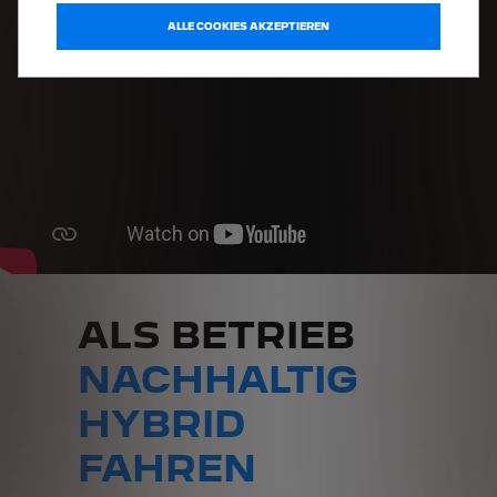
ALLE COOKIES AKZEPTIEREN
ALS BETRIEB
NACHHALTIG
HYBRID
FAHREN