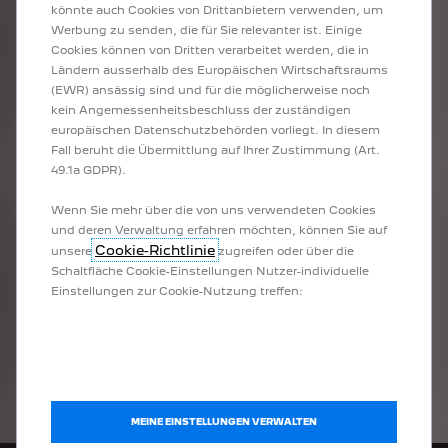
könnte auch Cookies von Drittanbietern verwenden, um
SMARTES
Werbung zu senden, die für Sie relevanter ist. Einige
Cookies können von Dritten verarbeitet werden, die in
MULTITALENT
Ländern ausserhalb des Europäischen Wirtschaftsraums
(EWR) ansässig sind und für die möglicherweise noch
FÜR JEDEN
kein Angemessenheitsbeschluss der zuständigen
europäischen Datenschutzbehörden vorliegt. In diesem
EINSATZ
Fall beruht die Übermittlung auf Ihrer Zustimmung (Art.
49.1a GDPR).
Ob für Servicetechniker im Aussendienst oder den
Wenn Sie mehr über die von uns verwendeten Cookies
Transport von Geschäftspartnern – der PEUGEOT 5008
und deren Verwaltung erfahren möchten, können Sie auf
eignet sich für die unterschiedlichsten Einsätze. Als neuer
Cookie-Richtlinie
unsere
zugreifen oder über die
Hybrid-SUV mit 5 oder 7 Sitzplätzen bietet er effiziente
Schaltfläche Cookie-Einstellungen Nutzer-individuelle
Mobilität, Komfort der Extraklasse sowie ein grosszügiges
Einstellungen zur Cookie-Nutzung treffen:
und flexibles Raumangebot. Modernste Technologie, wie
das intuitive PEUGEOT Panoramic i-Cockpit® mit i-
Connect Services, macht jede Fahrt zum Erlebnis.
MEINE EINSTELLUNGEN VERWALTEN