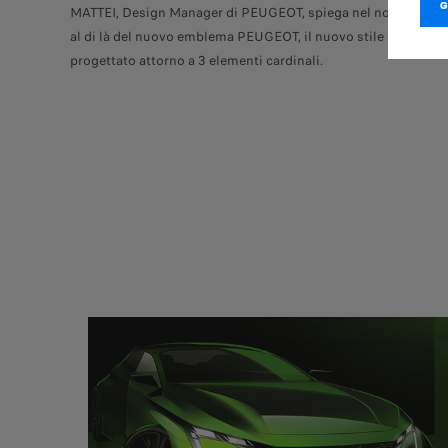
MATTEI, Design Manager di PEUGEOT, spiega nel nostro video
al di là del nuovo emblema PEUGEOT, il nuovo stile 308 è sta
progettato attorno a 3 elementi cardinali.