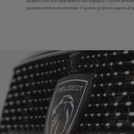
Questo è ciò che rappresenta con orgoglio il nuovo emblem
purezza estetica eccezionale. E questo grazie ai segreti di