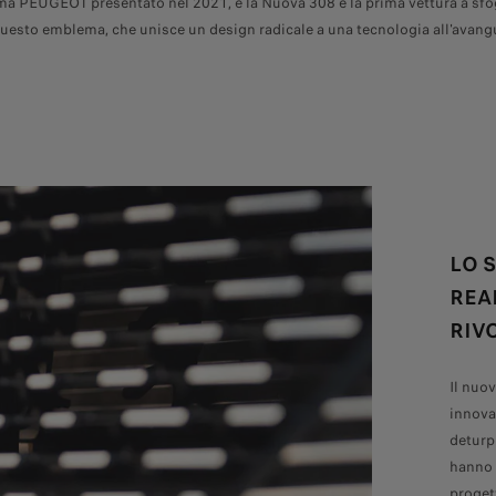
a PEUGEOT presentato nel 2021, e la Nuova 308 è la prima vettura a sfogg
 questo emblema, che unisce un design radicale a una tecnologia all'avang
LO 
REA
RIV
Il nuo
innovat
deturp
hanno 
proget