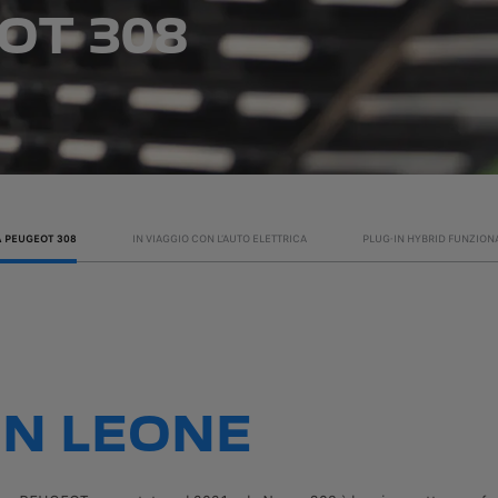
OT 308
A PEUGEOT 308
IN VIAGGIO CON L’AUTO ELETTRICA
PLUG-IN HYBRID FUNZION
UN LEONE