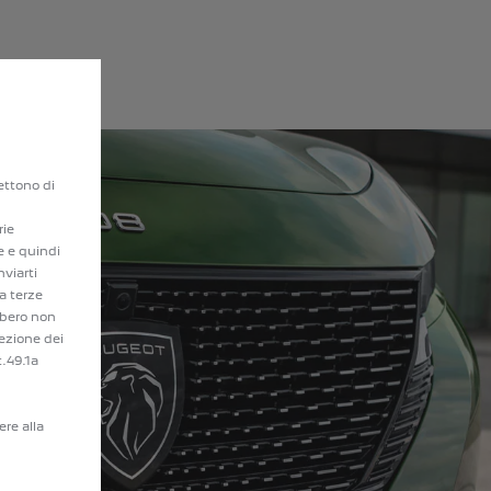
mettono di
rie
e e quindi
nviarti
a terze
bbero non
ezione dei
t.49.1a
ere alla