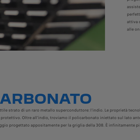
assist
perfett
attiva
alle o
CARBONATO
le strato di un raro metallo superconduttore: l'indio. Le proprietà tecn
tettivo. Oltre all'indio, troviamo il policarbonato iniettato sul lato anter
aggio progettato appositamente per la griglia della 308.
È infinitamente pi