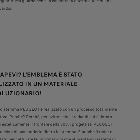
iarlo. Ma guarda bene: la calandra di questa 308 è di una
uardia.
SAPEVI? L'EMBLEMA È STATO
LIZZATO IN UN MATERIALE
OLUZIONARIO!
vo stemma PEUGEOT è realizzato con un processo totalmente
ivo. Perché? Perché, per evitare che il radar di cui è dotato
i esteticamente il frontale della 308, i progettisti PEUGEOT
deciso di nasconderlo dietro lo stemma. E poiché il radar è
tato per catturare le informazioni che alimentano i sistemi di