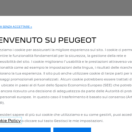
A SENZA ACCETTARE →
ENVENUTO SU PEUGEOT
izziamo i cookie per assicurarti la migliore esperienza sul sito. I cookie ci per
ntire le funzionalità fondamentali per la sicurezza, la gestione della rete e
cessibilità del sito. I cookie migliorano l’usabilità e le prestazioni attraverso va
A
ionalità come ad esempio le impostazioni della lingua, i risultati delle ricerch
iorano la tua esperienza. Il sito può anche utilizzare cookie di terze parti per i
aggi promozionali personalizzati. Alcuni cookie potrebbero essere trattati d
i ubicate in paesi al di fuori dello Spazio Economico Europeo (SEE) che potre
o lo
 ancora ricevuto una decisione di adeguatezza da parte delle Autorità di prot
 personali europee. In questo caso il trasferimento è basato sul consenso (Ar
a
R).
lla
aurti
esideri sapere di più sui cookie che utilizziamo e su come gestirli, puoi acced
kie Policy
o cliccare sul tasto Gestisci le mie impostazioni.
ar di