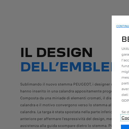
CONTINU
B
IL DESIGN
Util
gara
l’ac
DELL’EMBLEM
funz
migl
mess
part
Sublimando il nuovo stemma PEUGEOT, i designer del marchi
aver
hanno inserito in una calandra appositamente progettata.
dati
Composta da una miriade di elementi cromati, il disegno dell
GDP
calandra e il motivo convergono verso lo stemma al centro de
calandra. La targa è stata spostata nella parte inferiore del par
Se d
Coo
anteriore per affermare l'espressività del design, mentre il rad
assistenza alla guida scompare dietro lo stemma.
Pierre-Paul