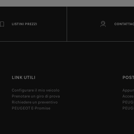
LISTINI PREZZI
CONTATTAC
LINK UTILI
POST
Configurare il mio veicolo
Appun
Prenotare un giro di prova
Acces
Richiedere un preventivo
PEUGE
PEUGEOT E-Promise
PEUGE